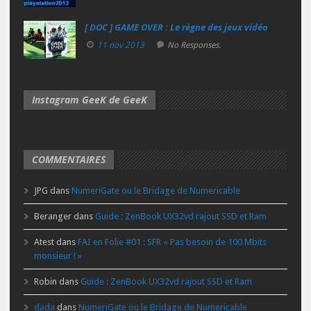
[ DOC ] GAME OVER : Le règne des jeux vidéo
11 nov 2013
No Responses.
Instagram GeeK de GeeK
COMMENTAIRES
JPG
dans
NumeriGate ou le Bridage de Numericable
Beranger
dans
Guide : ZenBook UX32vd rajout SSD et Ram
Atest
dans
FAI en Folie #01 : SFR « Pas besoin de 100 Mbits
monsieur ! »
Robin
dans
Guide : ZenBook UX32vd rajout SSD et Ram
dada
dans
NumeriGate ou le Bridage de Numericable