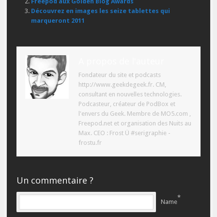
Freepod aux Golden Blog Awards
Découvrez en images les seize tablettes qui
marqueront 2011
A propos de l'auteur
Fondateur du site et podcasts
http://www.geekdegeek.fr. CM,
consultant en nouvelles technologies.
Podcasteur, créateur de PodBox et
l'envers du Geek. Membre de MO5.com ,
Freepod.net et organisation des Nuits au
Max. CEO : Frost Ü #serigraphie -
frostu.fr
Un commentaire ?
*
Name