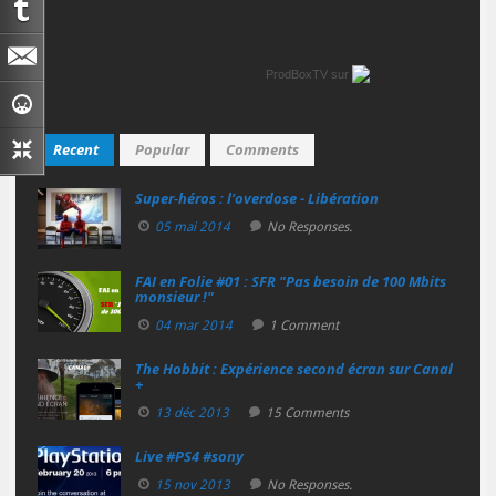
ProdBoxTV
sur
Recent
Popular
Comments
Super‑héros : l’overdose - Libération
05 mai 2014
No Responses.
FAI en Folie #01 : SFR "Pas besoin de 100 Mbits
monsieur !"
04 mar 2014
1 Comment
The Hobbit : Expérience second écran sur Canal
+
13 déc 2013
15 Comments
Live #PS4 #sony
15 nov 2013
No Responses.