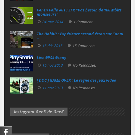
FAI en Folie #01 : SFR "Pas besoin de 100 Mbits
monsieur !"
04 mar 2014
1 Comment
The Hobbit : Expérience second écran sur Canal
+
13 déc 2013
15 Comments
Live #PS4 #sony
15 nov 2013
No Responses.
[ DOC ] GAME OVER : Le règne des jeux vidéo
11 nov 2013
No Responses.
Instagram GeeK de GeeK