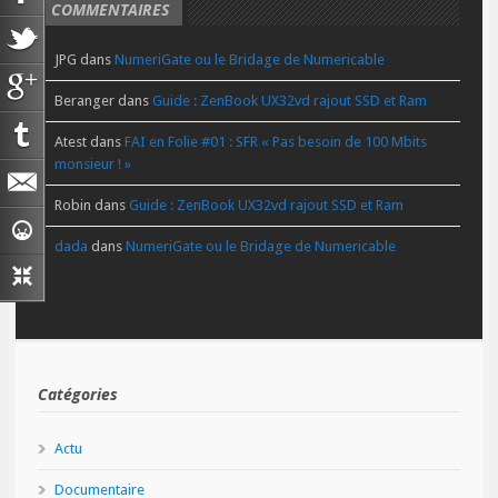
COMMENTAIRES
JPG
dans
NumeriGate ou le Bridage de Numericable
Beranger
dans
Guide : ZenBook UX32vd rajout SSD et Ram
Atest
dans
FAI en Folie #01 : SFR « Pas besoin de 100 Mbits
monsieur ! »
Robin
dans
Guide : ZenBook UX32vd rajout SSD et Ram
dada
dans
NumeriGate ou le Bridage de Numericable
Catégories
Actu
Documentaire