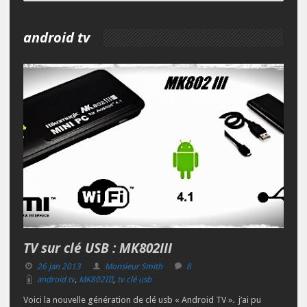
android tv
TV sur clé USB : MK802III
26 jan 2013
Monsieur Smith
8
android tv
,
MK802III
,
tv clé usb
Voici la nouvelle génération de clé usb « Android TV ». j’ai pu