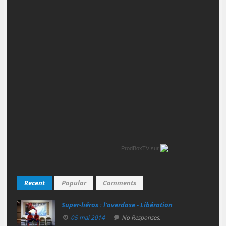
ProdBoxTV
sur
Recent
Popular
Comments
Super‑héros : l’overdose - Libération
05 mai 2014
No Responses.