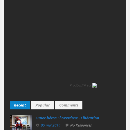
ProdBoxTV
sur
Recent
Popular
Comments
Super‑héros : l’overdose - Libération
05 mai 2014
No Responses.