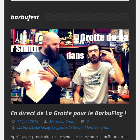
barbufest
En direct de La Grotte pour le BarbuFlag !
17 juin 2013
Monsieur Smith
0
barbufest
,
Barfuflag
,
La grotte du barbu
,
Monsieur smith
Après avoir passé plus d’une semaine ! chez notre ami Babozor et