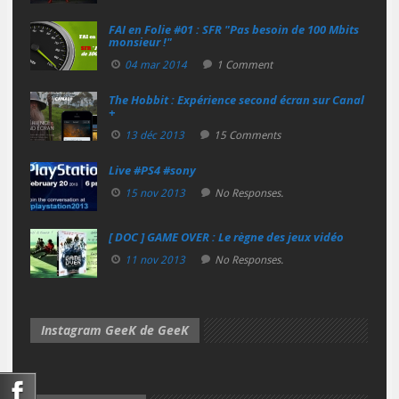
FAI en Folie #01 : SFR "Pas besoin de 100 Mbits
monsieur !"
04 mar 2014
1 Comment
The Hobbit : Expérience second écran sur Canal
+
13 déc 2013
15 Comments
Live #PS4 #sony
15 nov 2013
No Responses.
[ DOC ] GAME OVER : Le règne des jeux vidéo
11 nov 2013
No Responses.
Instagram GeeK de GeeK