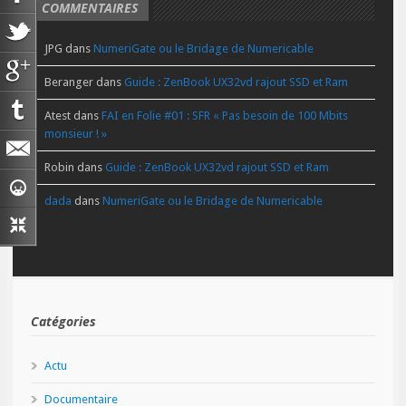
COMMENTAIRES
JPG
dans
NumeriGate ou le Bridage de Numericable
Beranger
dans
Guide : ZenBook UX32vd rajout SSD et Ram
Atest
dans
FAI en Folie #01 : SFR « Pas besoin de 100 Mbits
monsieur ! »
Robin
dans
Guide : ZenBook UX32vd rajout SSD et Ram
dada
dans
NumeriGate ou le Bridage de Numericable
Catégories
Actu
Documentaire