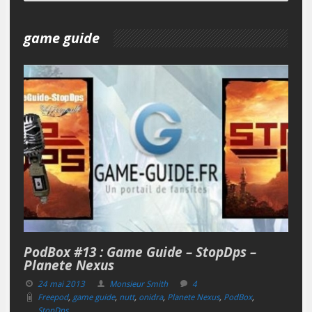
game guide
PodBox #13 : Game Guide – StopDps –
Planete Nexus
24 mai 2013
Monsieur Smith
4
Freepod
,
game guide
,
nutt
,
onidra
,
Planete Nexus
,
PodBox
,
StopDps