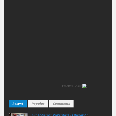
ProdBoxTV
sur
Recent
Popular
Comments
Super‑héros : l’overdose - Libération