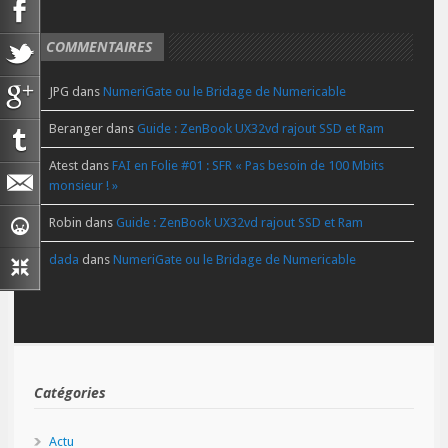
COMMENTAIRES
JPG
dans
NumeriGate ou le Bridage de Numericable
Beranger
dans
Guide : ZenBook UX32vd rajout SSD et Ram
Atest
dans
FAI en Folie #01 : SFR « Pas besoin de 100 Mbits
monsieur ! »
Robin
dans
Guide : ZenBook UX32vd rajout SSD et Ram
dada
dans
NumeriGate ou le Bridage de Numericable
Catégories
Actu