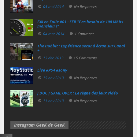
05 mai 2014
No Responses.
FAI en Folie #01 : SFR "Pas besoin de 100 Mbits
monsieur !"
04 mar 2014
1 Comment
The Hobbit : Expérience second écran sur Canal
+
13 déc 2013
15 Comments
Live #PS4 #sony
15 nov 2013
No Responses.
[ DOC ] GAME OVER : Le règne des jeux vidéo
11 nov 2013
No Responses.
Instagram GeeK de GeeK