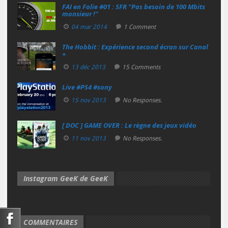
FAI en Folie #01 : SFR "Pas besoin de 100 Mbits
monsieur !"
04 mar 2014
1 Comment
The Hobbit : Expérience second écran sur Canal
+
13 déc 2013
15 Comments
Live #PS4 #sony
15 nov 2013
No Responses.
[ DOC ] GAME OVER : Le règne des jeux vidéo
11 nov 2013
No Responses.
Instagram GeeK de GeeK
COMMENTAIRES