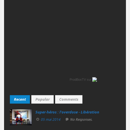
ProdBoxTV
sur
Recent
Popular
Comments
Super‑héros : l’overdose - Libération
05 mai 2014
No Responses.