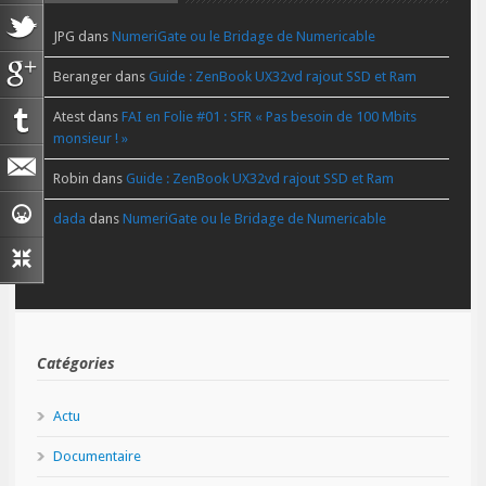
JPG
dans
NumeriGate ou le Bridage de Numericable
Beranger
dans
Guide : ZenBook UX32vd rajout SSD et Ram
Atest
dans
FAI en Folie #01 : SFR « Pas besoin de 100 Mbits
monsieur ! »
Robin
dans
Guide : ZenBook UX32vd rajout SSD et Ram
dada
dans
NumeriGate ou le Bridage de Numericable
Catégories
Actu
Documentaire