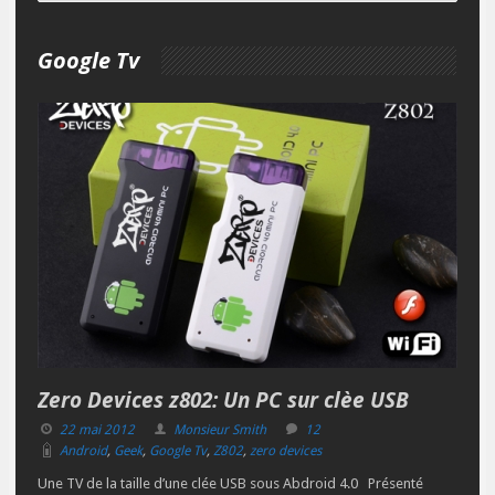
Google Tv
Zero Devices z802: Un PC sur clèe USB
22 mai 2012
Monsieur Smith
12
Android
,
Geek
,
Google Tv
,
Z802
,
zero devices
Une TV de la taille d’une clée USB sous Abdroid 4.0 Présenté