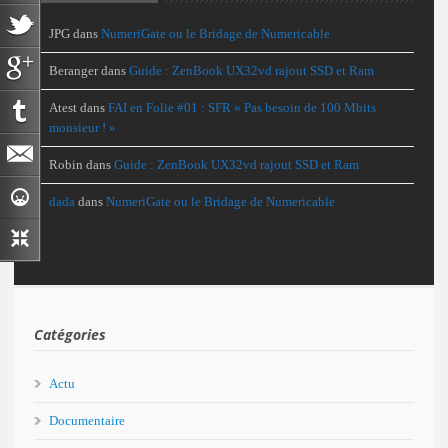
JPG
dans
NumeriGate ou le Bridage de Numericable
Beranger
dans
Guide : ZenBook UX32vd rajout SSD et Ram
Atest
dans
FAI en Folie #01 : SFR « Pas besoin de 100 Mbits
monsieur ! »
Robin
dans
Guide : ZenBook UX32vd rajout SSD et Ram
dada
dans
NumeriGate ou le Bridage de Numericable
Catégories
Actu
Documentaire