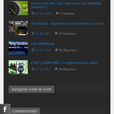
FAI en Folie #01 : SFR "Pas besoin de 100 Mbits
monsieur !"
04 mar 2014
1 Comment
The Hobbit : Expérience second écran sur Canal
+
13 déc 2013
15 Comments
Live #PS4 #sony
15 nov 2013
No Responses.
[ DOC ] GAME OVER : Le règne des jeux vidéo
11 nov 2013
No Responses.
Instagram GeeK de GeeK
COMMENTAIRES