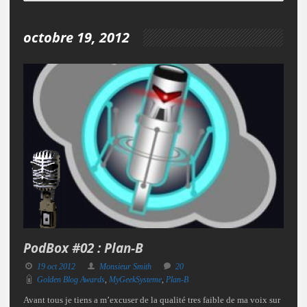
octobre 19, 2012
PodBox #02 : Plan-B
19 oct 2012
Monsieur Smith
20
Golden Blog Awards
,
MyGeekSysteme
,
Plan-B
Avant tous je tiens a m’excuser de la qualité tres faible de ma voix sur