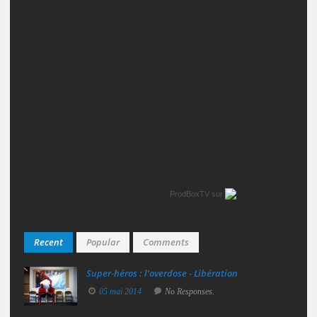
ProdBoxTV
sur
Recent
Popular
Comments
Super‑héros : l’overdose - Libération
05 mai 2014
No Responses.