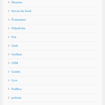
Dossiers
Envers du Geek
Événement
FAIenFolie
Fun
Geek
GeeKast
GSM
Guides
Live
PodBox
podcast