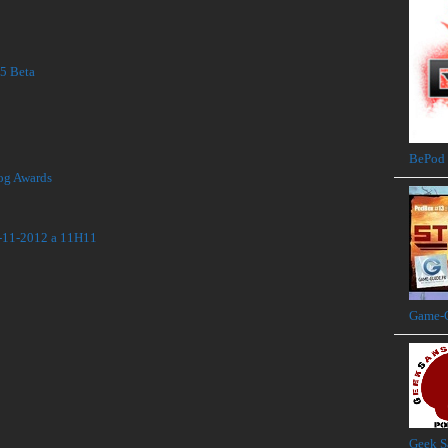
 Beta
BePod
og Awards
11-11-2012 a 11H11
Game-G
Geek S