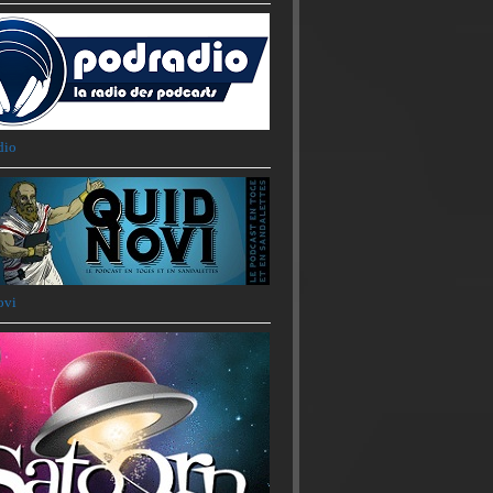
dio
ovi