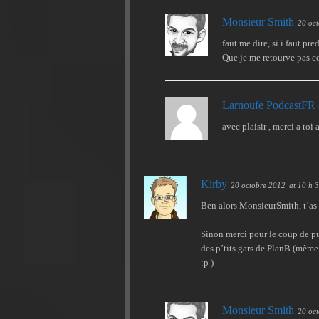
Monsieur Smith
20 oc
faut me dire, si i faut pr
Que je me retourve pas c
Larnoufe PodcastFR
avec plaisir , merci a to
Kirby
20 octobre 2012
at 10 h 
Ben alors MonsieurSmith, t’as 
Sinon merci pour le coup de pu
des p’tits gars de PlanB (même
:p )
Monsieur Smith
20 oc