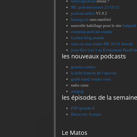
welovepodcast
retour ?
IRL podcastscience 25/10/12
podcast addict
V1.9.2
bazingcast
sans matériel
nouvelle habillage pour le site
badgeek
européan podcast awards
Golden blog awards
nuits au max linder HK 19/10 Annulé
pour fêter leur 1 an Evénement PlanB d
les nouveaux podcasts
genesis comics
la folle histoire de l’univers
guild wars2 rendez vous
radio curie
antipop
les épisodes de la semaine
P2P episode 4
Discovery Science
Le Matos