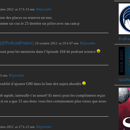
Répondre
tobre 2012
at 17 h 13 min
ednre des places ou reserver un truc.
omme un con le 25 derrière un pilier avec ma cam p
PodRa
 (@PodcastFrance)
Répondre
23 octobre 2012
at 19 h 07 min
i aussi pour les mentions dans l’épisode 104 de podcast science
Répondre
33 min
QuidN
oublié d’ajouter G90 dans la liste des sujets abordés
b rapide, larnoufle t’as assuré! Et merci pour les compliments reçus
 si on a que 15 ans donc vous êtes certainement plus vieux que nous
Répondre
tobre 2012
at 17 h 12 min