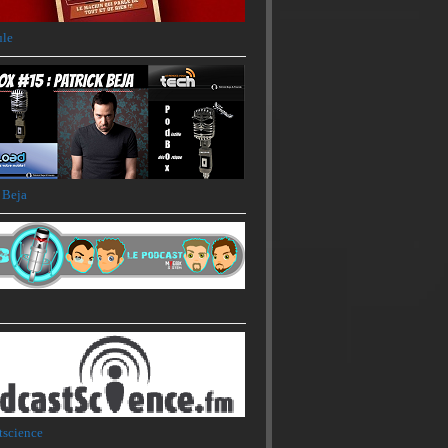
ule
 Beja
tscience