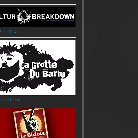
rBreakDown
tte du Barbu