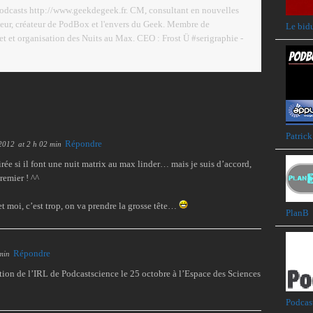
podcasts http://www.geekdegeek.fr. CM, consultant en nouvelles
eur, créateur de PodBox et l'envers du Geek. Membre de
Le bid
 et organisation des Nuits au Max. CEO : Frost Ü #serigraphie -
Patrick
Répondre
 2012
at 2 h 02 min
irée si il font une nuit matrix au max linder… mais je suis d’accord,
premier ! ^^
et moi, c’est trop, on va prendre la grosse tête…
PlanB
Répondre
min
ntion de l’IRL de Podcastscience le 25 octobre à l’Espace des Sciences
Podcas