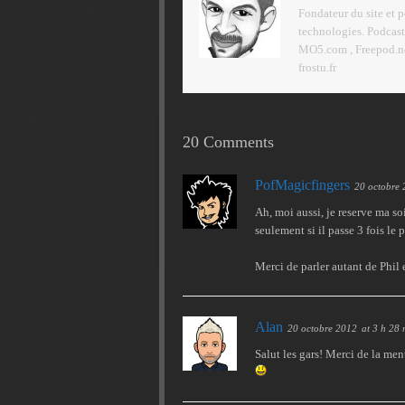
Fondateur du site et 
technologies. Podcast
MO5.com , Freepod.net
frostu.fr
20 Comments
PofMagicfingers
20 octobre
Ah, moi aussi, je reserve ma so
seulement si il passe 3 fois le 
Merci de parler autant de Phil 
Alan
20 octobre 2012
at 3 h 28 
Salut les gars! Merci de la me