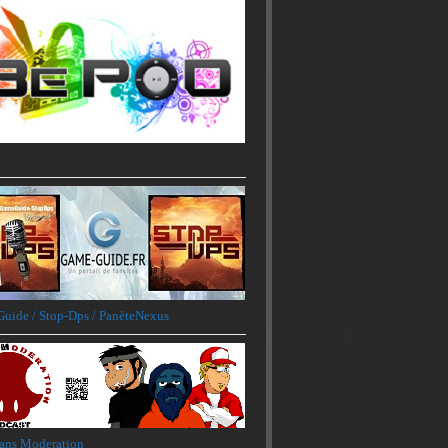
uide / Stop-Dps / PanèteNexus
ans Moderation