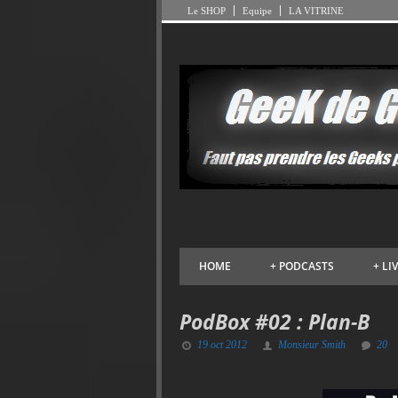
Le SHOP
Equipe
LA VITRINE
HOME
+
PODCASTS
+
LI
PodBox #02 : Plan-B
19 oct 2012
Monsieur Smith
20