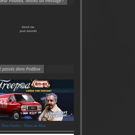
eur Podbox, laissez un message !
Send me
your sounds
nt passés dans PodBox
 Tous Geeks – Nuits au Max