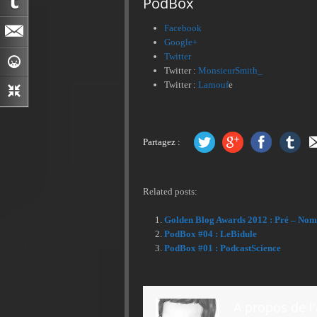
PodBox
Facebook
Google+
Twitter
Twitter :
MonsieurSmith_
Twitter :
Larnouf
e
Partagez :
Related posts:
Golden Blog Awards 2012 : Pré – Nom
PodBox #04 : LeBidule
PodBox #01 : PodcastScience
A propos de l