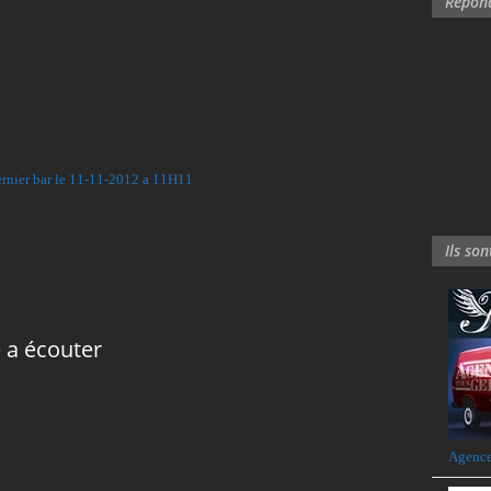
Répond
ernier bar le 11-11-2012 a 11H11
Ils so
 a écouter
Agence