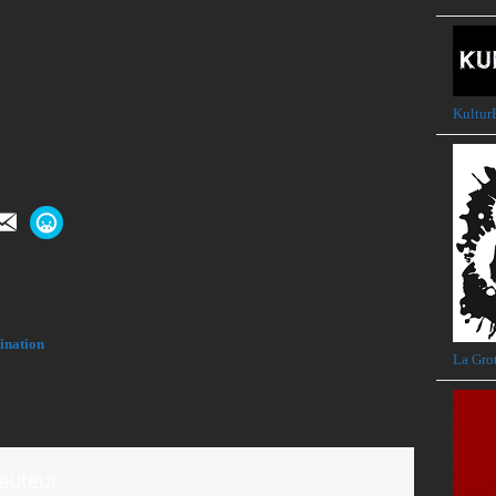
Kultu
ination
La Gro
'auteur