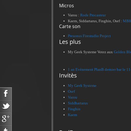
Micros
Varou :
Rode Procasteur
Kaern, Siddartarus, Finghin, Osef :
MB85
Carte son
Presonus Firestudio Project
Les plus
My Geek Systeme Votez aux
Golden Bl
1 an Evénement PlanB dernier bar le 
Invitès
My Geek Systeme
Osef
Varou
Siddhartarus
Finghin
Kaern