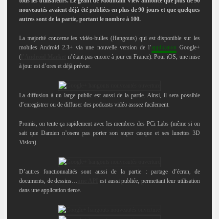
tous les utilisateurs. Le géant de Mountain View annonce que plus de 90
nouveautés avaient déjà été publiées en plus de 90 jours et que quelques
autres sont de la partie, portant le nombre à 100.
La majorité concerne les vidéo-bulles (Hangouts) qui est disponible sur les
mobiles Android 2.3+ via une nouvelle version de l’
application
Google+
(
l’Android Market
n’étant pas encore à jour en France). Pour iOS, une mise
à jour est d’ores et déjà prévue.
La diffusion à un large public est aussi de la partie. Ainsi, il sera possible
d’enregistrer ou
de diffuser des podcasts vidéo asssez facilement.
Promis, on tente ça rapidement avec les membres des PCi Labs (même si on
sait que Damien n’osera pas porter son super casque et ses lunettes 3D
Vision).
D’autres fonctionnalités sont aussi de la partie : partage d’écran, de
documents, de dessins…
une API
est aussi publiée, permettant leur utilisation
dans une application tierce.