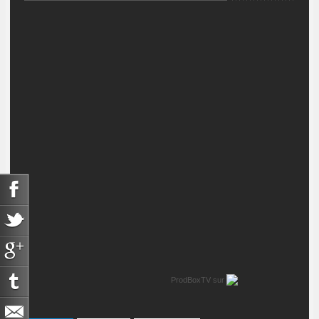
ProdBoxTV
sur