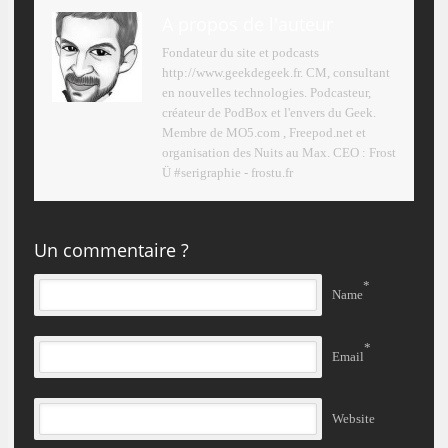
A propos de l'auteur
Fondateur du site et podcasts
http://www.geekdegeek.fr. CM, consultant
en nouvelles technologies. Podcasteur,
créateur de PodBox et l'envers du Geek.
Membre de MO5.com , Freepod.net et
organisation des Nuits au Max. CEO : Frost
Ü #serigraphie - frostu.fr
Un commentaire ?
*
Name
*
Email
Website