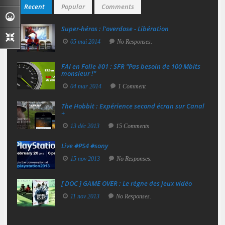
Recent
Popular
Comments
Super‑héros : l’overdose - Libération
05 mai 2014
No Responses.
FAI en Folie #01 : SFR "Pas besoin de 100 Mbits
monsieur !"
04 mar 2014
1 Comment
The Hobbit : Expérience second écran sur Canal
+
13 déc 2013
15 Comments
Live #PS4 #sony
15 nov 2013
No Responses.
[ DOC ] GAME OVER : Le règne des jeux vidéo
11 nov 2013
No Responses.