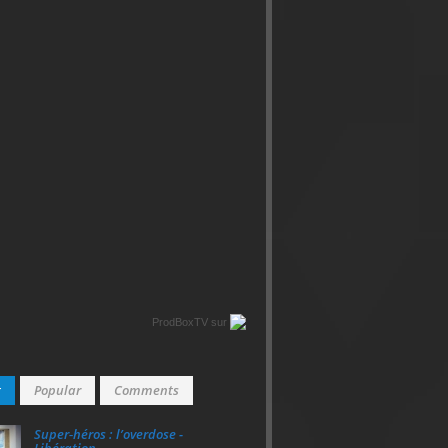
ProdBoxTV
sur
t
Popular
Comments
Super‑héros : l’overdose -