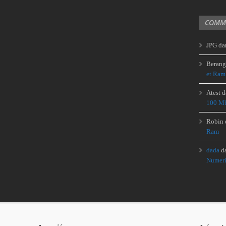
COMME
JPG
da
Berang
et Ram
Atest
d
100 Mb
Robin
Ram
dada
d
Numeri