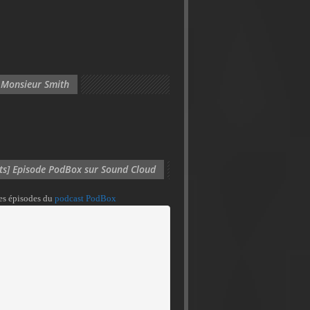
 Monsieur Smith
its] Episode PodBox sur Sound Cloud
des épisodes du
podcast PodBox