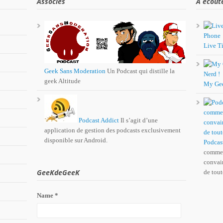
Associés
A écout
Live Ti
Geek Sans Moderation
Un Podcast qui distille la
geek Altitude
My Ge
Podcast Addict
Il s’agit d’une
application de gestion des podcasts exclusivement
disponible sur Android.
Podcas
comme 
convain
GeeKdeGeeK
de tout
Name *