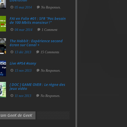
Libération
05 mai 2014
No Responses.
FAI en Folie #01 : SFR "Pas besoin
de 100 Mbits monsieur !"
04 mar 2014
1 Comment
The Hobbit : Expérience second
écran sur Canal +
13 déc 2013
15 Comments
Live #PS4 #sony
15 nov 2013
No Responses.
[ DOC ] GAME OVER : Le règne des
jeux vidéo
11 nov 2013
No Responses.
gram GeeK de GeeK