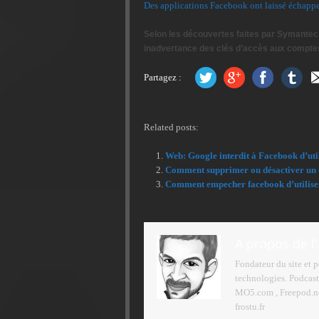
Des applications Facebook ont laissé échappe
Selon les découvertes faites par Symantec,
inadvertance des clés d’accès aux comptes u
Partagez :
Related posts:
Web: Google interdit à Facebook d’uti
Comment supprimer ou désactiver un 
Comment empecher facebook d’utiliser 
A propos de l
Fondateur du site et 
technologies. Podcast
MO5.com , Freepod.net
frostu.fr