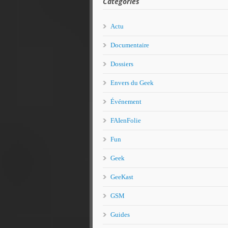
Catégories
Actu
Documentaire
Dossiers
Envers du Geek
Événement
FAIenFolie
Fun
Geek
GeeKast
GSM
Guides