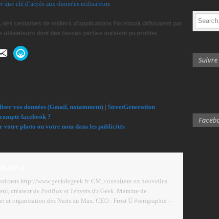
r une clé d’accès aux données utilisateurs
 des centaines de milliers d’applications Facebook diffusaient par
tilisateurs dont des tierces parties auraient pu profiter.
Suivr
liser vos données (Gmail, notamment) | StreetGeneration
compte facebook ?
Facebo
votre photo ou votre nom dans les publicités
'auteur
podcasts http://www.geekdegeek.fr. CM, consultant en nouvelles
eur, créateur de PodBox et l'envers du Geek. Membre de
 et organisation des Nuits au Max. CEO : Frost Ü #serigraphie -