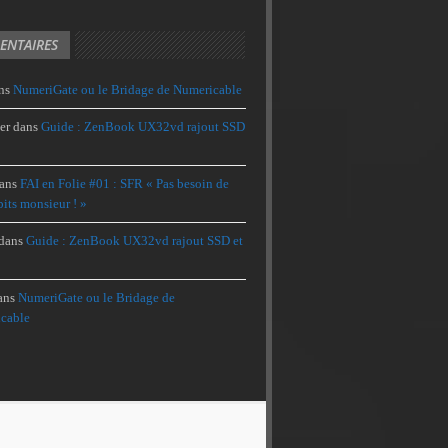
NTAIRES
ns
NumeriGate ou le Bridage de Numericable
er
dans
Guide : ZenBook UX32vd rajout SSD
ans
FAI en Folie #01 : SFR « Pas besoin de
its monsieur ! »
dans
Guide : ZenBook UX32vd rajout SSD et
ans
NumeriGate ou le Bridage de
cable