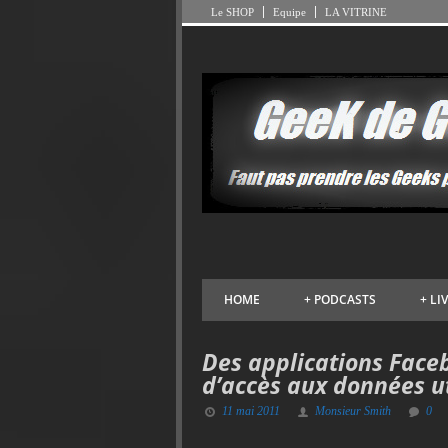
Le SHOP
Equipe
LA VITRINE
HOME
+
PODCASTS
+
LI
Des applications Face
d’accès aux données ut
11 mai 2011
Monsieur Smith
0