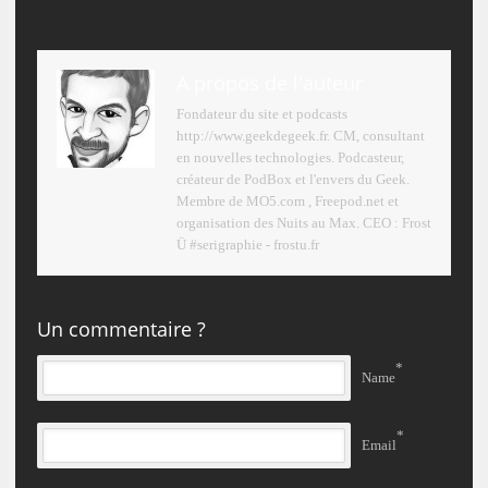
A propos de l'auteur
Fondateur du site et podcasts
http://www.geekdegeek.fr. CM, consultant
en nouvelles technologies. Podcasteur,
créateur de PodBox et l'envers du Geek.
Membre de MO5.com , Freepod.net et
organisation des Nuits au Max. CEO : Frost
Ü #serigraphie - frostu.fr
Un commentaire ?
*
Name
*
Email