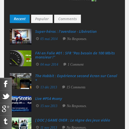
Recent
Popular
Comments
Super‑héros : l’overdose - Libération
05 mai 2014
No Responses.
FAI en Folie #01 : SFR "Pas besoin de 100 Mbits
monsieur !"
04 mar 2014
1 Comment
The Hobbit : Expérience second écran sur Canal
+
13 déc 2013
15 Comments
Live #PS4 #sony
15 nov 2013
No Responses.
[ DOC ] GAME OVER : Le règne des jeux vidéo
11 nov 2013
No Responses.