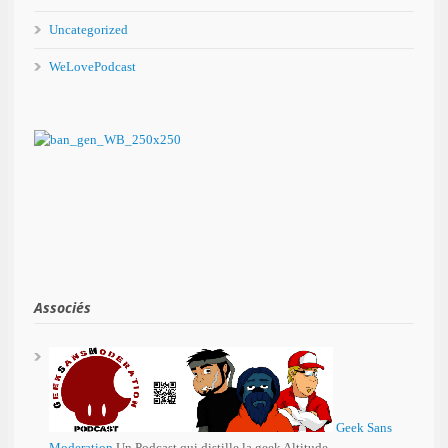
Uncategorized
WeLovePodcast
Associés
Geek Sans
Moderation
Un Podcast qui distille la geek Altitude