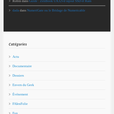
Robin
dans
Guide : ZenBook UX32vd rajout SSD et Ram
dada
dans
NumeriGate ou le Bridage de Numericable
Catégories
Actu
Documentaire
Dossiers
Envers du Geek
Événement
FAIenFolie
Fun