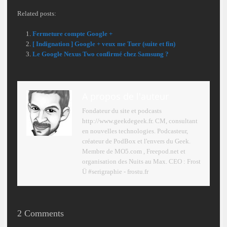
Related posts:
Fermeture compte Google +
[ Indignation ] Google + veux me Tuer (suite et fin)
Le Google Nexus Two confirmé chez Samsung ?
A propos de l'auteur
Fondateur du site et podcasts
http://www.geekdegeek.fr. CM, consultant
en nouvelles technologies. Podcasteur,
créateur de PodBox et l'envers du Geek.
Membre de MO5.com , Freepod.net et
organisation des Nuits au Max. CEO : Frost
Ü #serigraphie - frostu.fr
2 Comments