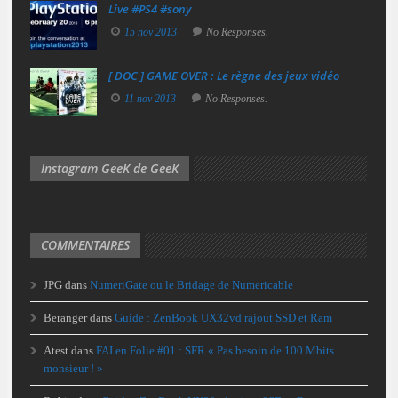
Live #PS4 #sony
15 nov 2013
No Responses.
[ DOC ] GAME OVER : Le règne des jeux vidéo
11 nov 2013
No Responses.
Instagram GeeK de GeeK
COMMENTAIRES
JPG
dans
NumeriGate ou le Bridage de Numericable
Beranger
dans
Guide : ZenBook UX32vd rajout SSD et Ram
Atest
dans
FAI en Folie #01 : SFR « Pas besoin de 100 Mbits
monsieur ! »