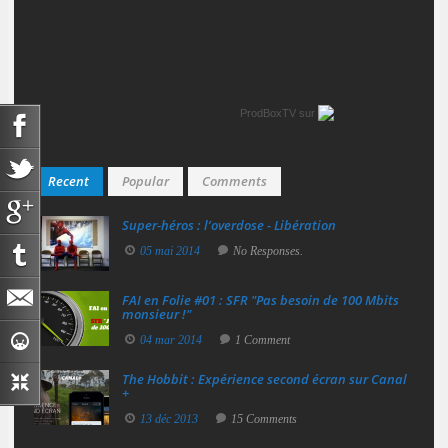
ProdBoxTV
sur
Recent
Popular
Comments
Super‑héros : l’overdose - Libération
05 mai 2014
No Responses.
FAI en Folie #01 : SFR "Pas besoin de 100 Mbits
monsieur !"
04 mar 2014
1 Comment
The Hobbit : Expérience second écran sur Canal
+
13 déc 2013
15 Comments