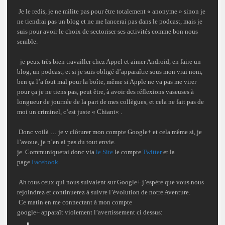
Je le redis, je ne
milite
pas pour être totalement «
anonyme
» sinon je
ne tiendrai pas un blog et ne me lancerai pas dans le
podcast
, mais je
suis pour avoir le choix de
sectoriser
ses activités comme bon nous
semble.
je peux très bien travailler chez
Appel
et aimer
Android
, en faire un
blog, un podcast, et si je suis obligé d’apparaître sous mon
vrai nom
,
ben ça l’a fout mal pour la boîte, même si Apple ne va pas me virer
pour ça je ne tiens pas, peut être, à avoir des réflexions
vaseuses
à
longueur de journée de la part de mes collègues, et cela ne fait pas de
moi un
criminel
, c’est juste «
Chiant
« .
Donc voilà … je v
clôturer
mon compte Google+ et cela même si, je
l’avoue, je n’en ai
pas du tout envie
.
je Communiquerai donc via
le Site
le compte
Twitter
et la
page
Facebook
.
Ah tous ceux qui nous suivaient sur Google+ j’espère que vous nous
rejoindrez
et continuerez à suivre l’
évolution
de notre Aventure.
Ce matin en me connectant à mon compte
google+ apparaît violement l’avertissement ci dessus: