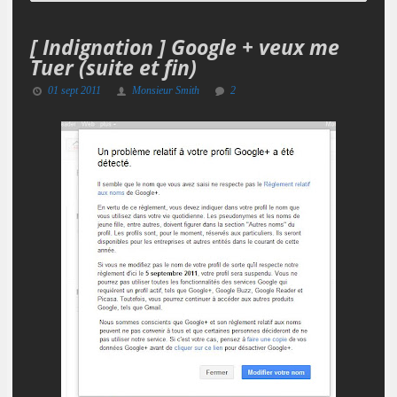
[ Indignation ] Google + veux me
Tuer (suite et fin)
01 sept 2011
Monsieur Smith
2