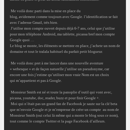
Me voilà donc parti dans la
mise en place du
blog
, avidement comme toujours avec Google. l’identification se fait
avec
l’adresse Gmail
, très bien.
J’utilise mon compte ouvert depuis déjà 6-7 ans, celui que j’utilise
pour mon téléphone Android, ma tablette, picassa bref mon compte
Google quoi …
Le blog se monte, les éléments se mettnte en place, j’achete un nom de
domaine et tout le tralala habituel du parfait petit blogueur.
Me voilà donc pret à me lancer dans une nouvelle aventure
« webesque »
et de façon naturelle j’utilise un
pseudonyme
, car
encore une fois j’estime qu’utiliser mon
vraie Nom
est un choix
qui m’appartient et pas à Google.
Monsieur Smith
est né et toute la panoplie d’outil qui vont avec,
picassa, youtube, doc, reader, buzz et pour finir Google +.
Moi qui n’était pas un grand fan de
Facebook
je saute sur la clé beta
que m’envoie Google et je m’empresse de créer un compte au nom de
Monsieur Smith (oui celui là même qui a monte le blog sous ce nom),
tout comme le compte
Twitter
et la page Facebook d’ailleurs.