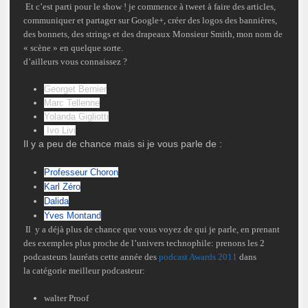
Et c’est parti pour le
show
! je commence à tweet à faire des articles,
communiquer et partager sur
Google+
, créer des logos des bannières,
des bonnets, des strings et des drapeaux Monsieur Smith, mon nom de
« scène »
en quelque sorte.
d’ailleurs vous connaissez ?
Georget Bernier
Marc Tellenne
Yolanda Gigliotti
Ivo Livi
Il y a peu de chance mais si je vous parle de :
Professeur Choron
Karl Zéro
Dalida
Yves Montand
Il y a
déjà
plus de chance que vous voyez de qui je parle, en prenant
des exemples plus proche de
l’univers
technophile:
prenons les 2
podcasteurs
lauréats
cette
année
des
podcast Awards 2011
dans
la
catégorie
meilleur
podcasteur
:
walter Proof