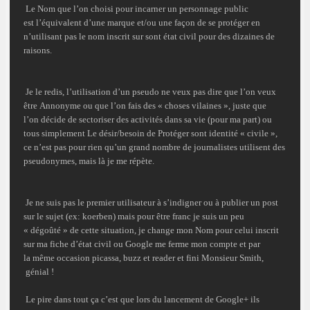
Le Nom que l’on choisi pour incarner un personnage public
est l’équivalent d’une
marque
et/ou une façon de se
protéger
en
n’utilisant pas le nom inscrit sur sont
état civil
pour des dizaines de
raisons.
Je le redis, l’utilisation d’un pseudo ne veux pas dire que l’on veux
être
Annonyme
ou que l’on fais des « choses vilaines », juste que
l’on décide de sectoriser des activités dans sa vie (pour ma part) ou
tous simplement Le désir/besoin de
Protéger
sont identité « civile »,
ce n’est pas pour rien qu’un grand nombre de journalistes utilisent des
pseudonymes, mais là je me répète.
Je ne suis pas le premier utilisateur à s’indigner ou à publier un post
sur le sujet (ex:
koerben
) mais pour être franc je suis un peu
« dégoûté » de cette situation, je change mon Nom pour celui inscrit
sur ma fiche d’état civil ou Google me ferme mon compte et par
la même occasion picassa, buzz et reader et fini
Monsieur Smith
,
génial !
Le pire dans tout ça c’est que lors du lancement de
Google+
ils