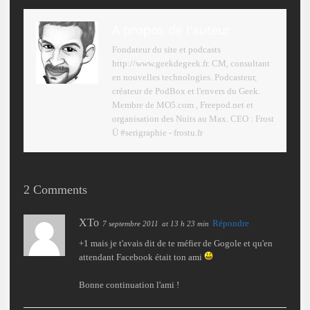
A propos de l'auteur
Fondateur du site et podcasts
http://www.geekdegeek.fr. CM, consultant
en nouvelles technologies. Podcasteur,
créateur de PodBox et l'envers du Geek.
Membre de MO5.com , Freepod.net et
organisation des Nuits au Max. CEO : Frost
Ü #serigraphie - frostu.fr
2 Comments
XTo
Répondre
7 septembre 2011
at 13 h 23 min
+1 mais je t'avais dit de te méfier de Gogole et qu'en
attendant Facebook était ton ami
Bonne continuation l'ami !