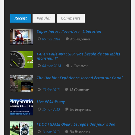
Recent
Popular
Comments
Super‑héros : l’overdose - Libération
05 mai 2014
No Responses.
FAI en Folie #01 : SFR "Pas besoin de 100 Mbits
monsieur !"
04 mar 2014
1 Comment
The Hobbit : Expérience second écran sur Canal
+
13 déc 2013
15 Comments
Live #PS4 #sony
15 nov 2013
No Responses.
[ DOC ] GAME OVER : Le règne des jeux vidéo
11 nov 2013
No Responses.