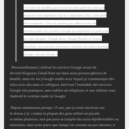
« Si vous ne modifiez pas le nom de votre profil de sorte qu’il
respecte notre règlement d’ici le
5 septembre 2011
, votre profil
sera suspendu. Vous ne pourrez pas utiliser toutes les
fonctionnalités des services Google qui requièrent un profil actif,
tels que Google+, Google Buzz, Google Reader et Picasa.
Toutefois, vous pourrez continuer à accéder aux autres produits
Google, tels que Gmail. »
Personnellement j’utilisai les services
Google
avant de
devenir blogueur, Gmail bien sur mais aussi picassa (photos de
famille, amis etc etc) Google reader avec lequel je communique des
infos avec des amis et collègues, bref tout l’ensemble des services
Google très pratiques, sans oublier un téléphone et une tablette sous
Android
le système made in Google.
Depuis maintenant presque
15 ans,
que je roule ma bosse sur
le réseau j’ai, comme la plupart des gens utilisé un
pseudo
et même plusieurs, non pas pour accomplir des actes
répréhensibles ou
terroristes
, mais juste parce que lorsqu’on connais un peu Internet, à