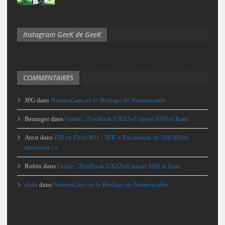
Instagram GeeK de GeeK
COMMENTAIRES
JPG
dans
NumeriGate ou le Bridage de Numericable
Beranger
dans
Guide : ZenBook UX32vd rajout SSD et Ram
Atest
dans
FAI en Folie #01 : SFR « Pas besoin de 100 Mbits
monsieur ! »
Robin
dans
Guide : ZenBook UX32vd rajout SSD et Ram
dada
dans
NumeriGate ou le Bridage de Numericable