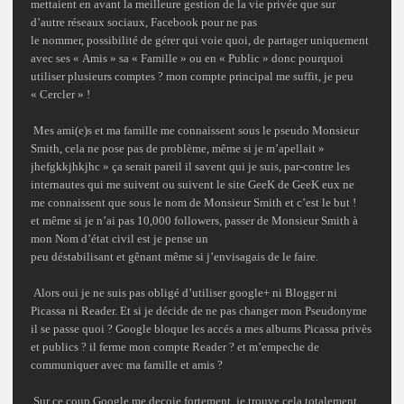
mettaient en avant la meilleure gestion de la
vie privée
que sur
d’autre réseaux sociaux,
Facebook
pour ne pas
le nommer, possibilité de gérer qui voie quoi, de partager uniquement
avec ses
« Amis » sa « Famille » ou en « Public »
donc pourquoi
utiliser plusieurs comptes ? mon compte principal me suffit, je peu
« Cercler »
!
Mes ami(e)s et ma famille me connaissent sous le pseudo Monsieur
Smith, cela ne pose pas de
problème
, même si je m’apellait »
jhefgkkjhkjhc » ça serait pareil il savent qui je suis, par-contre les
internautes qui me suivent ou suivent le site
GeeK de GeeK
eux ne
me connaissent que sous le nom de Monsieur Smith et c’est le but !
et même si je n’ai pas 10,000
followers
, passer de Monsieur Smith à
mon Nom d’état civil est je pense un
peu déstabilisant et
gênant
même si j’envisagais de le faire.
Alors oui je ne suis pas obligé d’utiliser
google+
ni Blogger ni
Picassa ni Reader. Et si je décide de ne pas changer mon Pseudonyme
il se passe quoi ?
Google bloque les accés
a mes albums Picassa privès
et publics ? il ferme mon compte Reader ? et
m’empeche
de
communiquer avec ma famille et amis ?
Sur ce coup Google me
decoie
fortement, je trouve cela totalement