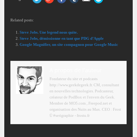
Related posts:
Steve Jobs. Une legend nous quite.
Steve Jobs, démissionne en tant que PDG d’Apple
Google Magnifier, un site compagnon pour Google Music
A propos de l'auteur
Fondateur du site et podcasts
http://www.geekdegeek.fr. CM, consultant
en nouvelles technologies. Podcasteur,
créateur de PodBox et l'envers du Geek.
Membre de MO5.com , Freepod.net et
organisation des Nuits au Max. CEO : Frost
Ü #serigraphie - frostu.fr