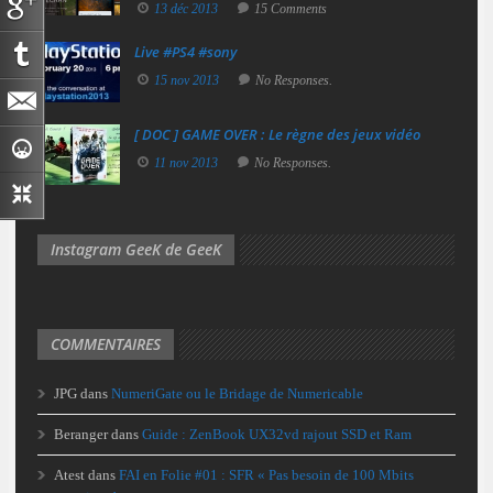
13 déc 2013
15 Comments
Live #PS4 #sony
15 nov 2013
No Responses.
[ DOC ] GAME OVER : Le règne des jeux vidéo
11 nov 2013
No Responses.
Instagram GeeK de GeeK
COMMENTAIRES
JPG
dans
NumeriGate ou le Bridage de Numericable
Beranger
dans
Guide : ZenBook UX32vd rajout SSD et Ram
Atest
dans
FAI en Folie #01 : SFR « Pas besoin de 100 Mbits