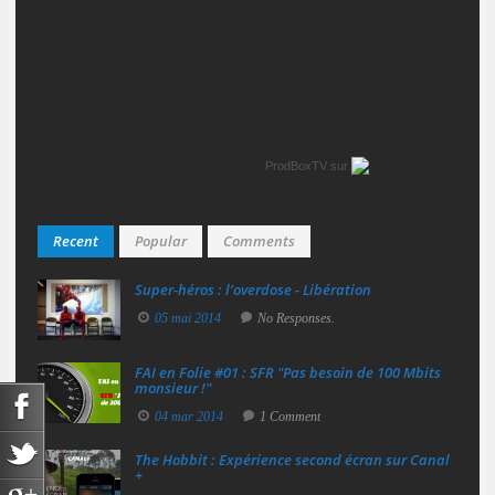
ProdBoxTV
sur
Recent
Popular
Comments
Super‑héros : l’overdose - Libération
05 mai 2014
No Responses.
FAI en Folie #01 : SFR "Pas besoin de 100 Mbits
monsieur !"
04 mar 2014
1 Comment
The Hobbit : Expérience second écran sur Canal
+