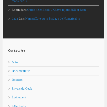
monsieur ! »
Robin
dans
Guide : ZenBook UX32vd rajout SSD et Ram
dada
dans
NumeriGate ou le Bridage de Numericable
Catégories
Actu
Documentaire
Dossiers
Envers du Geek
Événement
FAIenFolie