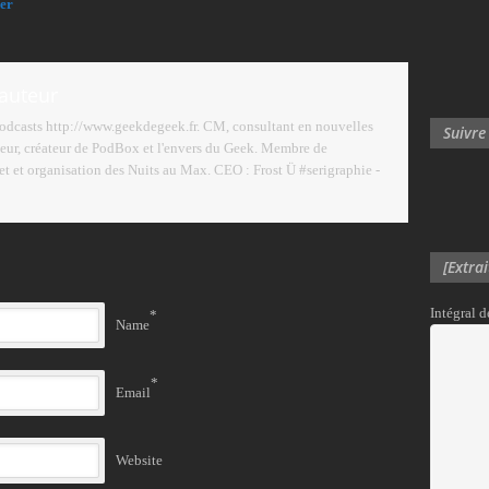
er
'auteur
podcasts http://www.geekdegeek.fr. CM, consultant en nouvelles
Suivre
eur, créateur de PodBox et l'envers du Geek. Membre de
 et organisation des Nuits au Max. CEO : Frost Ü #serigraphie -
[Extra
Intégral 
*
Name
*
Email
Website