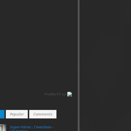
ProdBoxTV
sur
t
Popular
Comments
Super‑héros : l’overdose -