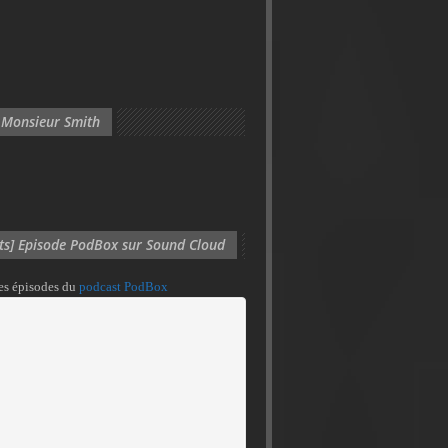
 Monsieur Smith
its] Episode PodBox sur Sound Cloud
des épisodes du
podcast PodBox