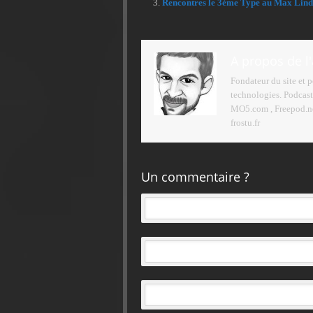
Rencontres le 3ème Type au Max Lind
A propos de l
Fondateur du site et 
technologies. Podcast
MO5.com , Freepod.net
frostu.fr
Un commentaire ?