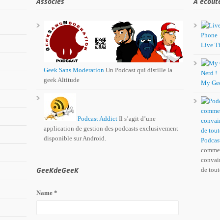
Associés
A écout
Live Ti
Geek Sans Moderation
Un Podcast qui distille la
geek Altitude
My Ge
Podcast Addict
Il s’agit d’une
application de gestion des podcasts exclusivement
disponible sur Android.
Podcas
comme 
convain
GeeKdeGeeK
de tout
Name *