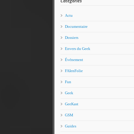
Catégories
Actu
Documentaire
Dossiers
Envers du Geek
Événement
FAIenFolie
Fun
Geek
GeeKast
GSM
Guides