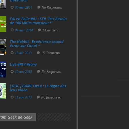
Libération
05 mai 2014
No Responses.
FAI en Folie #01 : SFR "Pas besoin
de 100 Mbits monsieur !"
04 mar 2014
1 Comment
The Hobbit : Expérience second
écran sur Canal +
13 déc 2013
15 Comments
Live #PS4 #sony
15 nov 2013
No Responses.
[ DOC ] GAME OVER : Le règne des
jeux vidéo
11 nov 2013
No Responses.
gram GeeK de GeeK