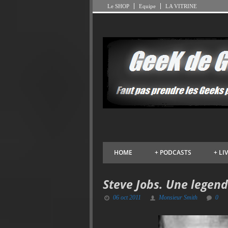
Le SHOP
Equipe
LA VITRINE
HOME
+
PODCASTS
+
LI
Steve Jobs. Une legend
06 oct 2011
Monsieur Smith
0