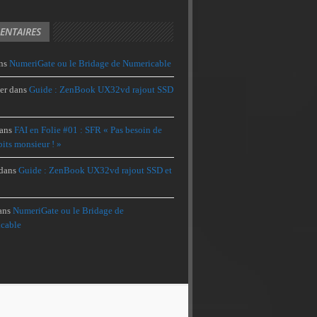
NTAIRES
ns
NumeriGate ou le Bridage de Numericable
er
dans
Guide : ZenBook UX32vd rajout SSD
ans
FAI en Folie #01 : SFR « Pas besoin de
its monsieur ! »
dans
Guide : ZenBook UX32vd rajout SSD et
ans
NumeriGate ou le Bridage de
cable