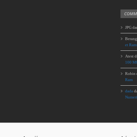
COMME
JPG
da
Berang
et Ram
Atest
d
100 Mb
Robin
Ram
dada
d
Numeri