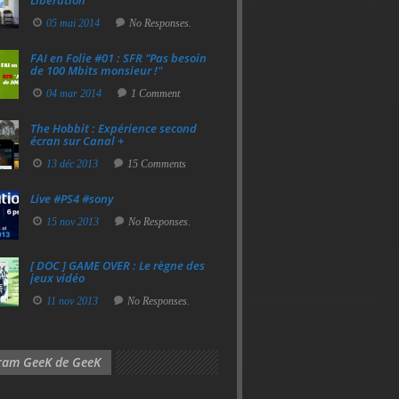
Libération
05 mai 2014
No Responses.
FAI en Folie #01 : SFR "Pas besoin
de 100 Mbits monsieur !"
04 mar 2014
1 Comment
The Hobbit : Expérience second
écran sur Canal +
13 déc 2013
15 Comments
Live #PS4 #sony
15 nov 2013
No Responses.
[ DOC ] GAME OVER : Le règne des
jeux vidéo
11 nov 2013
No Responses.
gram GeeK de GeeK