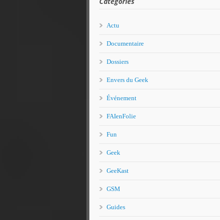
Catégories
Actu
Documentaire
Dossiers
Envers du Geek
Événement
FAIenFolie
Fun
Geek
GeeKast
GSM
Guides