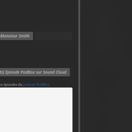
 Monsieur Smith
its] Episode PodBox sur Sound Cloud
des épisodes du
podcast PodBox