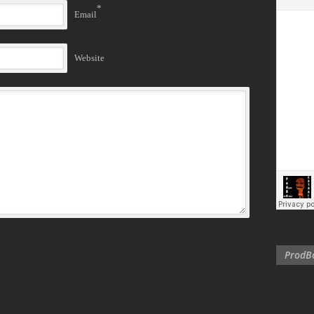
*
Email
Website
ProdBo