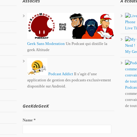
Associés
A écout
Live Ti
Geek Sans Moderation
Un Podcast qui distille la
geek Altitude
My Ge
Podcast Addict
Il s’agit d’une
application de gestion des podcasts exclusivement
disponible sur Android.
Podcas
comme 
convain
GeeKdeGeeK
de tout
Name *