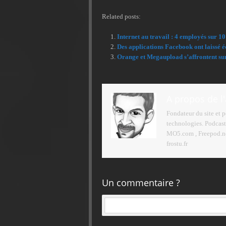
Related posts:
Internet au travail : 4 employés sur 1
Des applications Facebook ont laissé é
Orange et Megaupload s’affrontent sur 
A propos de l
Fondateur du site et 
technologies. Podcast
MO5.com , Freepod.net
frostu.fr
Un commentaire ?