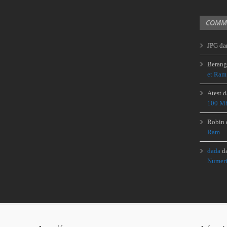
COMME
JPG
da
Berang
et Ram
Atest
d
100 Mb
Robin
Ram
dada
d
Numeri