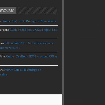
NTAIRES
ns
NumeriGate ou le Bridage de Numericable
er
dans
Guide : ZenBook UX32vd rajout SSD
ans
FAI en Folie #01 : SFR « Pas besoin de
its monsieur ! »
dans
Guide : ZenBook UX32vd rajout SSD et
ans
NumeriGate ou le Bridage de
cable