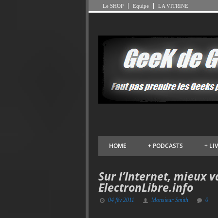
Le SHOP
Equipe
LA VITRINE
HOME
+
PODCASTS
+
LI
Sur l’Internet, mieux v
ElectronLibre.info
04 fév 2011
Monsieur Smith
0