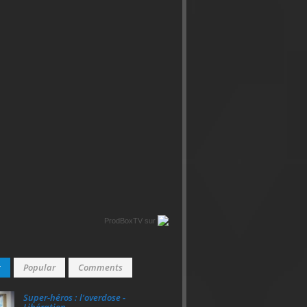
ProdBoxTV
sur
t
Popular
Comments
Super‑héros : l’overdose -