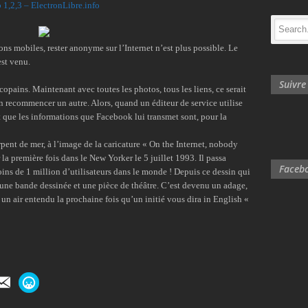
b 1,2,3 – ElectronLibre.info
ons mobiles, rester anonyme sur l’Internet n’est plus possible. Le
est venu.
Suivr
opains. Maintenant avec toutes les photos, tous les liens, ce serait
 recommencer un autre. Alors, quand un éditeur de service utilise
t que les informations que Facebook lui transmet sont, pour la
pent de mer, à l’image de la caricature « On the Internet, nobody
la première fois dans le New Yorker le 5 juillet 1993. Il passa
Facebo
oins de 1 million d’utilisateurs dans le monde ! Depuis ce dessin qui
 une bande dessinée et une pièce de théâtre. C’est devenu un adage,
z un air entendu la prochaine fois qu’un initié vous dira in English «