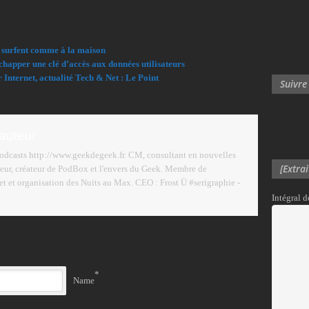
0 surfent comme à la maison
chapper une clé d’accès aux données utilisateurs
Internet, actualité Tech & Net : Le Point
Suivre
'auteur
podcasts http://www.geekdegeek.fr. CM, consultant en nouvelles
[Extra
eur, créateur de PodBox et l'envers du Geek. Membre de
 et organisation des Nuits au Max. CEO : Frost Ü #serigraphie -
Intégral 
*
Name