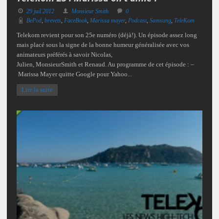
29 juil 2012
Monsieur Smith
0
BePod
,
brevets
,
FaceBook
,
Marissa mayer
,
Podcast
,
Samsung
,
TeleKom
Telekom revient pour son 25e numéro (déjà!). Un épisode assez long
mais placé sous la signe de la bonne humeur généralisée avec vos
animateurs préférés à savoir Nicolas,
Julien, MonsieurSmith et Renaud. Au programme de cet épisode : –
Marissa Mayer quitte Google pour Yahoo...
Lire la suite