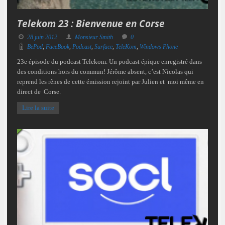
Telekom 23 : Bienvenue en Corse
28 juin 2012
Monsieur Smith
0
BePod
,
FaceBook
,
Podcast
,
Surface
,
TeleKom
,
Windows Phone
23e épisode du podcast Telekom. Un podcast épique enregistré dans
des conditions hors du commun! Jérôme absent, c’est Nicolas qui
reprend les rênes de cette émission rejoint par Julien et moi même en
direct de Corse.
Lire la suite