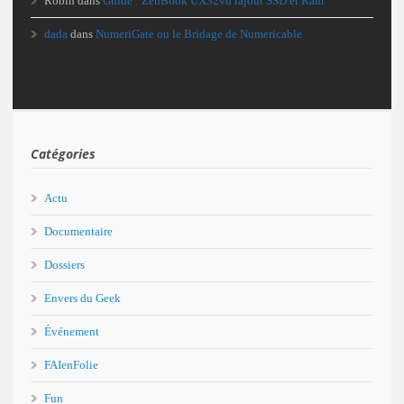
Robin
dans
Guide : ZenBook UX32vd rajout SSD et Ram
dada
dans
NumeriGate ou le Bridage de Numericable
Catégories
Actu
Documentaire
Dossiers
Envers du Geek
Événement
FAIenFolie
Fun