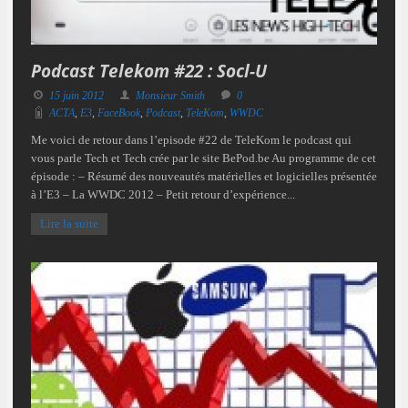
Podcast Telekom #22 : Socl-U
15 juin 2012
Monsieur Smith
0
ACTA
,
E3
,
FaceBook
,
Podcast
,
TeleKom
,
WWDC
Me voici de retour dans l’episode #22 de TeleKom le podcast qui
vous parle Tech et Tech crée par le site BePod.be Au programme de cet
épisode : – Résumé des nouveautés matérielles et logicielles présentée
à l’E3 – La WWDC 2012 – Petit retour d’expérience...
Lire la suite