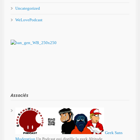
Uncategorized
WeLovePodcast
Associés
Geek Sans
Moderation
Un Podcast qui distille la geek Altitude