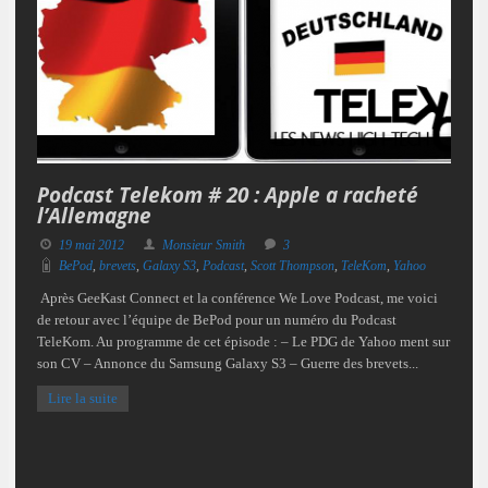
Podcast Telekom # 20 : Apple a racheté
l’Allemagne
19 mai 2012
Monsieur Smith
3
BePod
,
brevets
,
Galaxy S3
,
Podcast
,
Scott Thompson
,
TeleKom
,
Yahoo
Après GeeKast Connect et la conférence We Love Podcast, me voici
de retour avec l’équipe de BePod pour un numéro du Podcast
TeleKom. Au programme de cet épisode : – Le PDG de Yahoo ment sur
son CV – Annonce du Samsung Galaxy S3 – Guerre des brevets...
Lire la suite