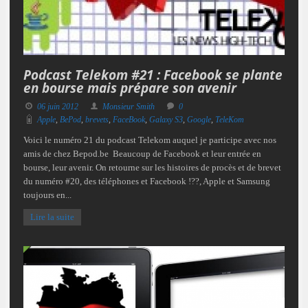
Podcast Telekom #21 : Facebook se plante
en bourse mais prépare son avenir
06 juin 2012
Monsieur Smith
0
Apple
,
BePod
,
brevets
,
FaceBook
,
Galaxy S3
,
Google
,
TeleKom
Voici le numéro 21 du podcast Telekom auquel je participe avec nos
amis de chez Bepod.be Beaucoup de Facebook et leur entrée en
bourse, leur avenir. On retourne sur les histoires de procès et de brevet
du numéro #20, des téléphones et Facebook !??, Apple et Samsung
toujours en...
Lire la suite