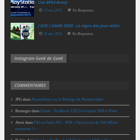
Live #PS4 #sony
15 nov 2013
No Responses.
[ DOC ] GAME OVER : Le règne des jeux vidéo
11 nov 2013
No Responses.
Instagram GeeK de GeeK
COMMENTAIRES
JPG
dans
NumeriGate ou le Bridage de Numericable
Beranger
dans
Guide : ZenBook UX32vd rajout SSD et Ram
Atest
dans
FAI en Folie #01 : SFR « Pas besoin de 100 Mbits
monsieur ! »