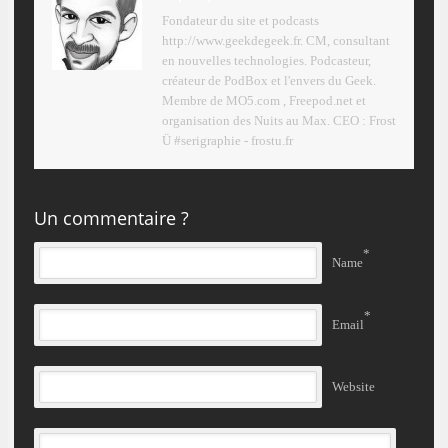
Fondateur du site et podcasts
http://www.geekdegeek.fr. CM, consultant
en nouvelles technologies. Podcasteur,
créateur de PodBox et l'envers du Geek.
Membre de MO5.com , Freepod.net et
organisation des Nuits au Max. CEO : Frost
Ü #serigraphie - frostu.fr
Un commentaire ?
*
Name
*
Email
Website