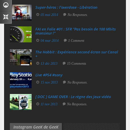
Super‑héros : l’overdose - Libération
05 mai 2014
No Responses.
FAI en Folie #01 : SFR "Pas besoin de 100 Mbits
monsieur !"
04 mar 2014
1 Comment
The Hobbit : Expérience second écran sur Canal
+
13 déc 2013
15 Comments
Live #PS4 #sony
15 nov 2013
No Responses.
[ DOC ] GAME OVER : Le règne des jeux vidéo
11 nov 2013
No Responses.
Instagram GeeK de GeeK