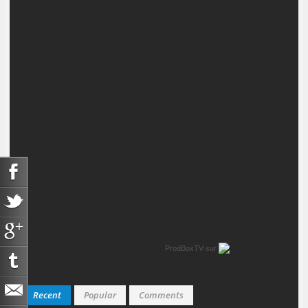
ProdBoxTV
sur
Recent
Popular
Comments