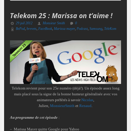
Telekom 25 : Marissa on t’aime !
29 juil 2012
Monsieur Smith
0
BePod
,
brevets
,
FaceBook
,
Marissa mayer
,
Podcast
,
Samsung
,
TeleKom
Telekom revient pour son 25e numéro (déjà!). Un épisode assez long
mais placé sous la signe de la bonne humeur généralisée avec vos
animateurs préférés à savoir
Nicolas
,
Julien,
MonsieurSmith
et
Renaud
.
Au programme de cet épisode
:
– Marissa Mayer quitte Google pour Yahoo