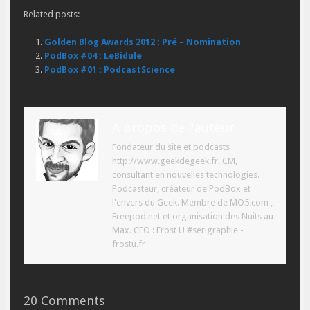
Related posts:
Golden Blog Awards 2012 : Pré – Nomination
PodBox #04 : LeBidule
PodBox #01 : PodcastScience
A propos de l'auteur
Fondateur du site et podcasts
http://www.geekdegeek.fr. CM,
consultant en nouvelles technologies.
Podcasteur, créateur de PodBox et
l'envers du Geek. Membre de MO5.com ,
Freepod.net et organisation des Nuits au
Max. CEO : Frost Ü #serigraphie -
frostu.fr
20 Comments