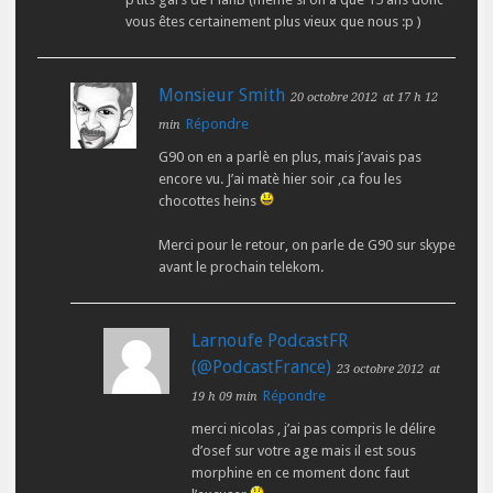
vous êtes certainement plus vieux que nous :p )
Monsieur Smith
20 octobre 2012
at 17 h 12
Répondre
min
G90 on en a parlè en plus, mais j’avais pas
encore vu. J’ai matè hier soir ,ca fou les
chocottes heins
Merci pour le retour, on parle de G90 sur skype
avant le prochain telekom.
Larnoufe PodcastFR
(@PodcastFrance)
23 octobre 2012
at
Répondre
19 h 09 min
merci nicolas , j’ai pas compris le délire
d’osef sur votre age mais il est sous
morphine en ce moment donc faut