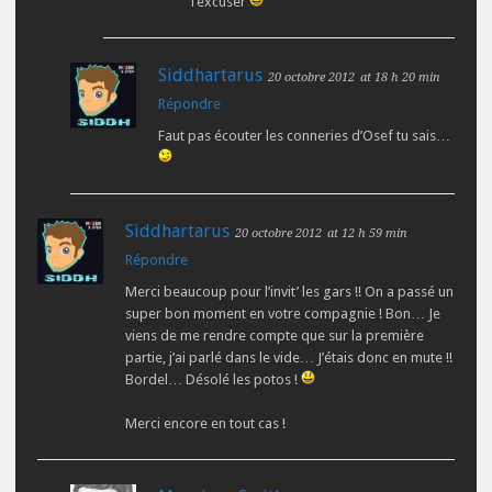
l’excuser
Siddhartarus
20 octobre 2012
at 18 h 20 min
Répondre
Faut pas écouter les conneries d’Osef tu sais…
Siddhartarus
20 octobre 2012
at 12 h 59 min
Répondre
Merci beaucoup pour l’invit’ les gars !! On a passé un
super bon moment en votre compagnie ! Bon… Je
viens de me rendre compte que sur la première
partie, j’ai parlé dans le vide… J’étais donc en mute !!
Bordel… Désolé les potos !
Merci encore en tout cas !