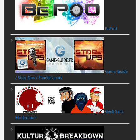
BePod
Game-Guide
/ Stop-Dps / PanèteNexus
Geek Sans
Moderation