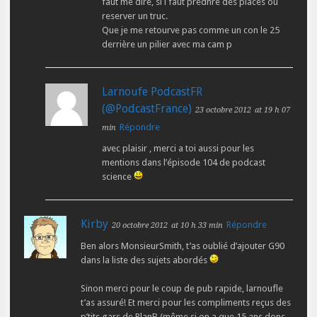
faut me dire, si i faut prednre des places ou
reserver un truc.
Que je me retourve pas comme un con le 25
derrière un pilier avec ma cam p
Larnoufe PodcastFR
(@PodcastFrance)
23 octobre 2012
at 19 h 07
Répondre
min
avec plaisir , merci a toi aussi pour les
mentions dans l’épisode 104 de podcast
science
Kirby
Répondre
20 octobre 2012
at 10 h 33 min
Ben alors MonsieurSmith, t’as oublié d’ajouter G90
dans la liste des sujets abordés
Sinon merci pour le coup de pub rapide, larnoufle
t’as assuré! Et merci pour les compliments reçus des
p’tits gars de PlanB (même si on a que 15 ans donc