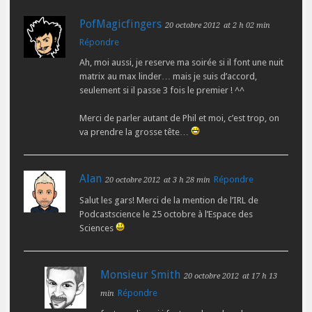
PofMagicfingers
20 octobre 2012
at 2 h 02 min
Répondre
Ah, moi aussi, je reserve ma soirée si il font une nuit
matrix au max linder… mais je suis d’accord,
seulement si il passe 3 fois le premier ! ^^
Merci de parler autant de Phil et moi, c’est trop, on
va prendre la grosse tête…
Alan
Répondre
20 octobre 2012
at 3 h 28 min
Salut les gars! Merci de la mention de l’IRL de
Podcastscience le 25 octobre à l’Espace des
Sciences
Monsieur Smith
20 octobre 2012
at 17 h 13
Répondre
min