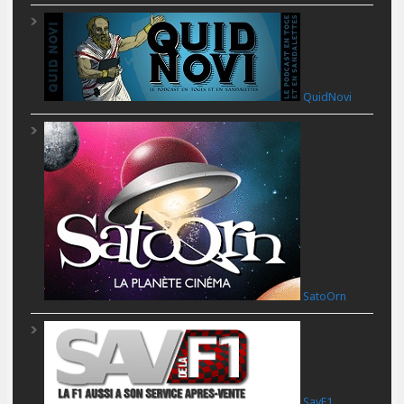
QuidNovi
SatoOrn
SavF1