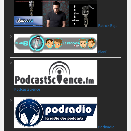
Patrick Beja
PlanB
Podcastscience
PodRadio