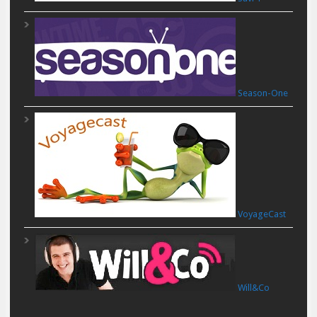
Season-One
VoyageCast
Will&Co