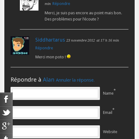
Répondre
min
Merci, je suis pas encore au point mais bon.
Des problèmes pour l’écoute ?
Siddhartarus
23 novembre 2012
at 17 h 16 min
Répondre
Merci mon poto !
Répondre à
Alan
Annuler la réponse.
*
Name
*
Email
Website