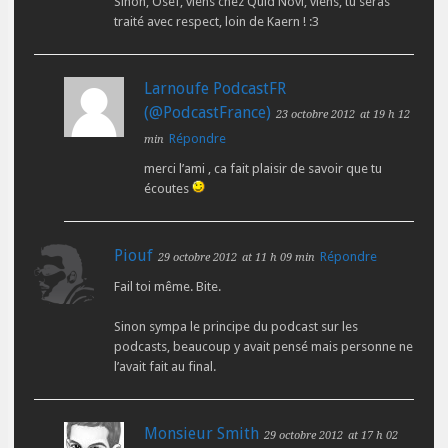
Sinon, Osef, viens chez Quid Novi, viens, tu seras
traité avec respect, loin de Kaern ! :3
Larnoufe PodcastFR
(@PodcastFrance)
23 octobre 2012
at 19 h 12
Répondre
min
merci l’ami , ca fait plaisir de savoir que tu
écoutes
Piouf
Répondre
29 octobre 2012
at 11 h 09 min
Fail toi même. Bite.
Sinon sympa le principe du podcast sur les
podcasts, beaucoup y avait pensé mais personne ne
l’avait fait au final.
Monsieur Smith
29 octobre 2012
at 17 h 02