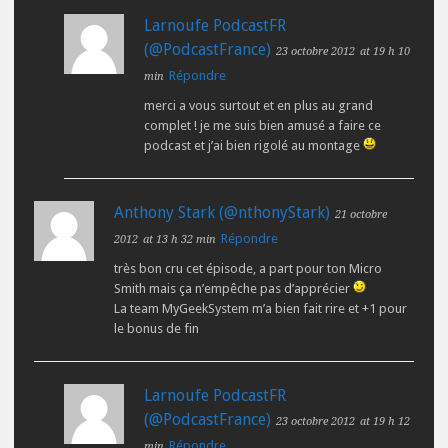
Larnoufe PodcastFR
(@PodcastFrance)
23 octobre 2012
at 19 h 10
Répondre
min
merci a vous surtout et en plus au grand
complet ! je me suis bien amusé a faire ce
podcast et j’ai bien rigolé au montage
Anthony Stark (@nthonyStark)
21 octobre
Répondre
2012
at 13 h 32 min
très bon cru cet épisode, a part pour ton Micro
Smith mais ça n’empêche pas d’apprécier
La team MyGeekSystem m’a bien fait rire et +1 pour
le bonus de fin
Larnoufe PodcastFR
(@PodcastFrance)
23 octobre 2012
at 19 h 12
Répondre
min