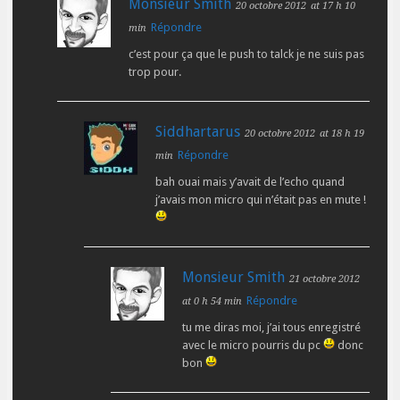
Monsieur Smith
20 octobre 2012
at 17 h 10
Répondre
min
c’est pour ça que le push to talck je ne suis pas
trop pour.
Siddhartarus
20 octobre 2012
at 18 h 19
Répondre
min
bah ouai mais y’avait de l’echo quand
j’avais mon micro qui n’était pas en mute !
Monsieur Smith
21 octobre 2012
Répondre
at 0 h 54 min
tu me diras moi, j’ai tous enregistré
avec le micro pourris du pc
donc
bon