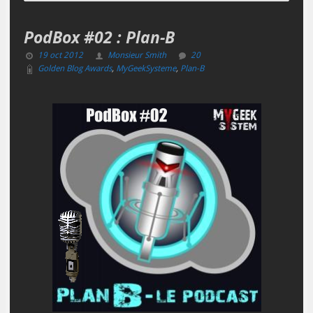
PodBox #02 : Plan-B
19 oct 2012
Monsieur Smith
20
Golden Blog Awards
,
MyGeekSysteme
,
Plan-B