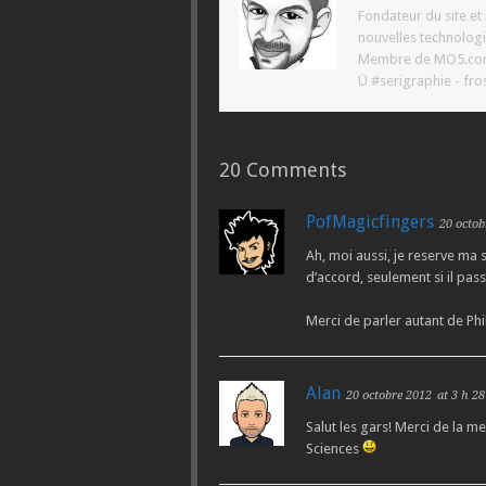
Fondateur du site e
nouvelles technologi
Membre de MO5.com ,
Ü #serigraphie - fros
20 Comments
PofMagicfingers
20 octob
Ah, moi aussi, je reserve ma s
d’accord, seulement si il pass
Merci de parler autant de Phi
Alan
20 octobre 2012
at 3 h 2
Salut les gars! Merci de la m
Sciences