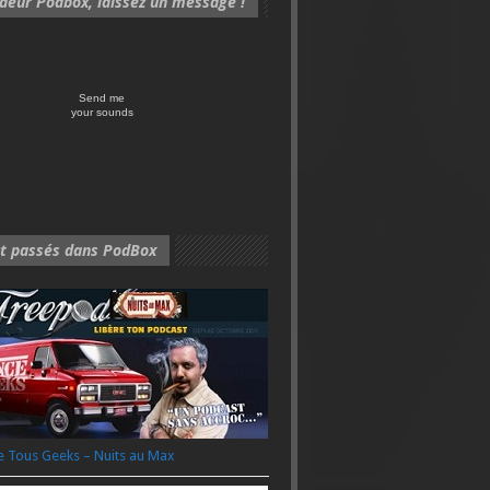
eur Podbox, laissez un message !
Send me
your sounds
nt passés dans PodBox
 Tous Geeks – Nuits au Max