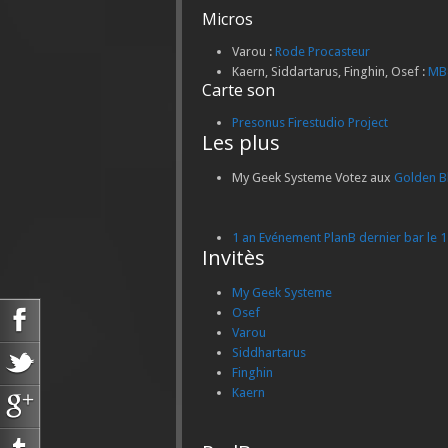
Micros
Varou :
Rode Procasteur
Kaern, Siddartarus, Finghin, Osef :
MB
Carte son
Presonus Firestudio Project
Les plus
My Geek Systeme Votez aux
Golden B
1 an Evénement PlanB dernier bar le
Invitès
My Geek Systeme
Osef
Varou
Siddhartarus
Finghin
Kaern