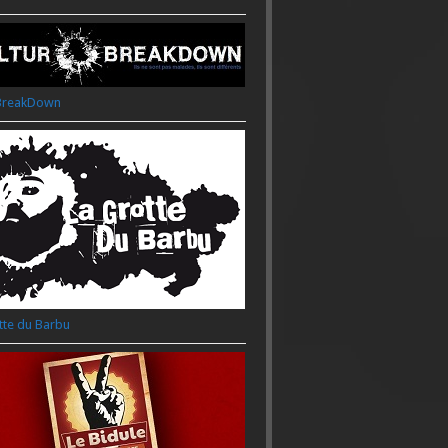
rBreakDown
tte du Barbu