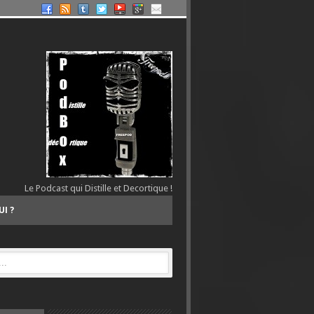
Le Podcast qui Distille et Decortique !
UI ?