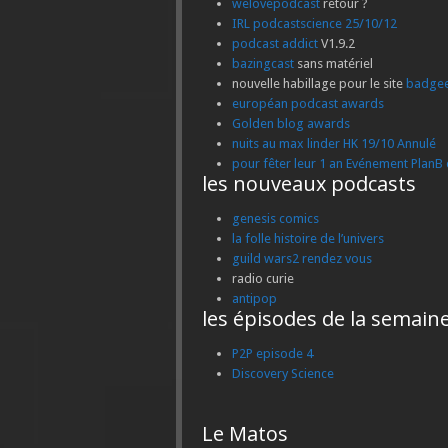
welovepodcast
retour ?
IRL podcastscience 25/10/12
podcast addict
V1.9.2
bazingcast
sans matériel
nouvelle habillage pour le site
badge
européan podcast awards
Golden blog awards
nuits au max linder HK 19/10 Annulé
pour fêter leur 1 an Evénement PlanB
les nouveaux podcasts
genesis comics
la folle histoire de l’univers
guild wars2 rendez vous
radio curie
antipop
les épisodes de la semain
P2P episode 4
Discovery Science
Le Matos