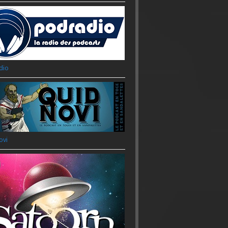
dio
ovi