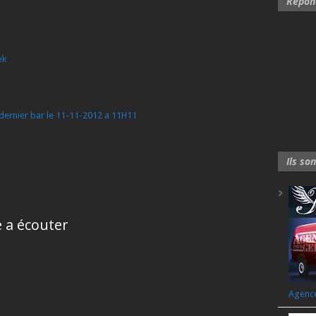
Répond
ek
 dernier bar le 11-11-2012 a 11H11
Ils so
e a écouter
Agence