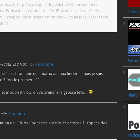
t podcasts http://www.geekdegeek.fr. CM, consultant en
es. Podcasteur, créateur de PodBox et l'envers du Geek.
Le bid
 Freepod.net et organisation des Nuits au Max. CEO : Frost
tu.fr
Patrick
Répondre
re 2012
at 2 h 02 min
oirée si il font une nuit matrix au max linder… mais je suis
e 3 fois le premier ! ^^
l et moi, c’est trop, on va prendre la grosse tête…
PlanB
Répondre
8 min
ention de l’IRL de Podcastscience le 25 octobre à l’Espace des
Podcas