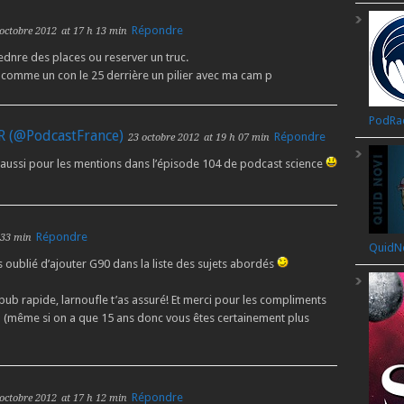
Répondre
octobre 2012
at 17 h 13 min
prednre des places ou reserver un truc.
 comme un con le 25 derrière un pilier avec ma cam p
PodRa
R (@PodcastFrance)
Répondre
23 octobre 2012
at 19 h 07 min
oi aussi pour les mentions dans l’épisode 104 de podcast science
Répondre
 33 min
QuidN
 oublié d’ajouter G90 dans la liste des sujets abordés
pub rapide, larnoufle t’as assuré! Et merci pour les compliments
nB (même si on a que 15 ans donc vous êtes certainement plus
Répondre
octobre 2012
at 17 h 12 min