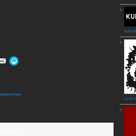
Kultu
 Nomination
La Gro
'auteur