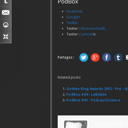
PodBox
Facebook
Google+
Twitter
Twitter :
MonsieurSmith_
Twitter :
Larnouf
e
Partagez :
Related posts:
Golden Blog Awards 2012 : Pré –
PodBox #04 : LeBidule
PodBox #01 : PodcastScience
A propos de l