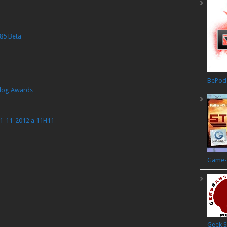
85 Beta
BePod
log Awards
 11-11-2012 a 11H11
Game-G
Geek S