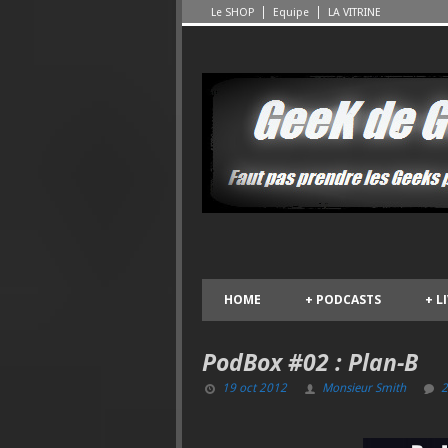
Le SHOP
Equipe
LA VITRINE
HOME
+
PODCASTS
+
L
PodBox #02 : Plan-B
19 oct 2012
Monsieur Smith
2