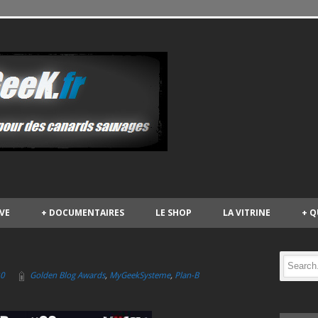
IVE
+
DOCUMENTAIRES
LE SHOP
LA VITRINE
+
Q
0
Golden Blog Awards
,
MyGeekSysteme
,
Plan-B