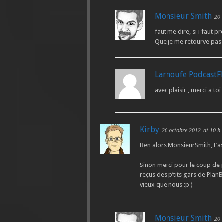
Monsieur Smith
20 
faut me dire, si i faut 
Que je me retourve pas
Larnoufe PodcastF
avec plaisir , merci a t
Kirby
20 octobre 2012
at 10 h
Ben alors MonsieurSmith, t’as
Sinon merci pour le coup de 
reçus des p’tits gars de Pla
vieux que nous :p )
Monsieur Smith
20 