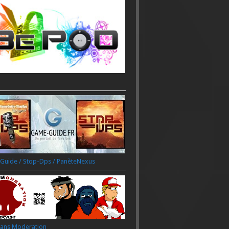
uide / Stop-Dps / PanèteNexus
ans Moderation