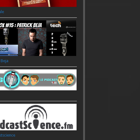
ule
 Beja
tscience