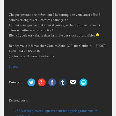
Chaque personne se présentant à la boutique se verra ainsi offrir 3
comics en anglais et 2 comics en français !
Et pour ceux qui oseront venir déguisés, sachez que chaque super-
héros repartira avec 20 comics !
Bien sûr, cela est valable dans la limite des stocks disponibles
Rendez vous le 5 mai chez Comics Zone, 320, rue Garibaldi – 69007
Lyon – 04 26 65 78 02
(métro ligne D – arrêt Garibaldi)
Source
Partagez :
Related posts:
SFR serai plus,cool que free sur les appels gratos sur les
portables …