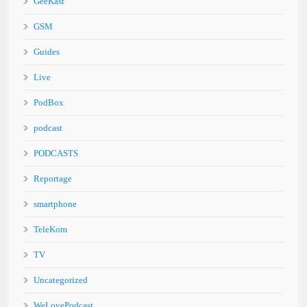
GeeKast
GSM
Guides
Live
PodBox
podcast
PODCASTS
Reportage
smartphone
TeleKom
TV
Uncategorized
WeLovePodcast