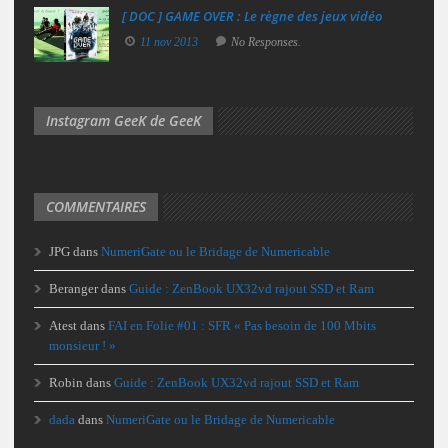
[ DOC ] GAME OVER : Le règne des jeux vidéo
11 nov 2013
No Responses.
Instagram GeeK de GeeK
COMMENTAIRES
JPG
dans
NumeriGate ou le Bridage de Numericable
Beranger
dans
Guide : ZenBook UX32vd rajout SSD et Ram
Atest
dans
FAI en Folie #01 : SFR « Pas besoin de 100 Mbits
monsieur ! »
Robin
dans
Guide : ZenBook UX32vd rajout SSD et Ram
dada
dans
NumeriGate ou le Bridage de Numericable