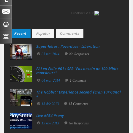
ProdBoxTV
sur
Recent
Popular
Comments
Super‑héros : l’overdose - Libération
05 mai 2014
No Responses.
FAI en Folie #01 : SFR "Pas besoin de 100 Mbits
monsieur !"
04 mar 2014
1 Comment
The Hobbit : Expérience second écran sur Canal
+
13 déc 2013
15 Comments
Live #PS4 #sony
15 nov 2013
No Responses.