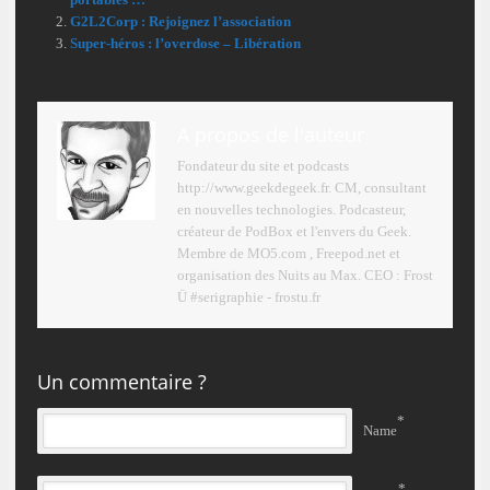
G2L2Corp : Rejoignez l’association
Super‑héros : l’overdose – Libération
A propos de l'auteur
Fondateur du site et podcasts
http://www.geekdegeek.fr. CM, consultant
en nouvelles technologies. Podcasteur,
créateur de PodBox et l'envers du Geek.
Membre de MO5.com , Freepod.net et
organisation des Nuits au Max. CEO : Frost
Ü #serigraphie - frostu.fr
Un commentaire ?
*
Name
*