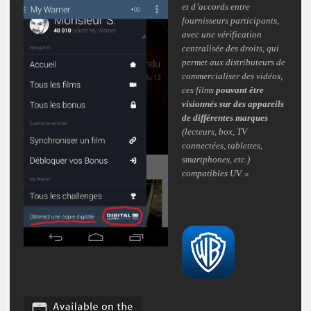
et d’accords entre
fournisseurs participants,
avec une vérification
centralisée des droits, qui
permet aux distributeurs de
commercialiser des vidéos,
ces films
pouvant être
visionnés sur des appareils
de différentes marques
(lecteurs, box, TV
connectées, tablettes,
smartphones, etc.)
compatibles UV. »