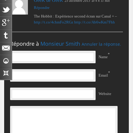
GeeK de GeeK
23 décembre 2013
at 4 h 11 min
Répondre
The Hobbit : Expérience second écran sur Canal + –
http://t.co/4chmFo2RGz
http://t.co/Ab6wKm7Fhh
Répondre à
Monsieur Smith
Annuler la réponse.
*
Name
*
Email
Website