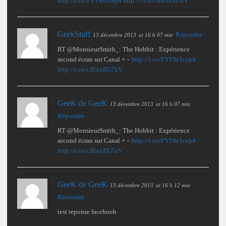
http://t.co/FY19e1cep4
http://t.co/cJEexEG7zV
GeekStuff
Répondre
13 décembre 2013
at 16 h 07 min
RT @MonsieurSmith_: The Hobbit : Expérience
second écran sur Canal + –
http://t.co/FY19e1cep4
http://t.co/cJEexEG7zV
GeeK de GeeK
13 décembre 2013
at 16 h 07 min
Répondre
RT @MonsieurSmith_: The Hobbit : Expérience
second écran sur Canal + –
http://t.co/FY19e1cep4
http://t.co/cJEexEG7zV
GeeK de GeeK
13 décembre 2013
at 16 h 12 min
Répondre
test reponse faceboob