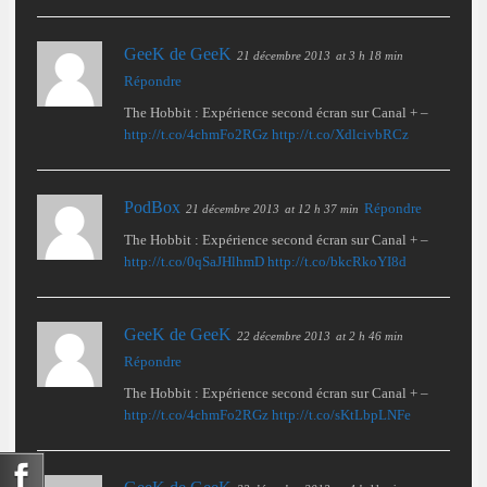
GeeK de GeeK
21 décembre 2013
at 3 h 18 min
Répondre
The Hobbit : Expérience second écran sur Canal + –
http://t.co/4chmFo2RGz
http://t.co/XdlcivbRCz
PodBox
Répondre
21 décembre 2013
at 12 h 37 min
The Hobbit : Expérience second écran sur Canal + –
http://t.co/0qSaJHlhmD
http://t.co/bkcRkoYI8d
GeeK de GeeK
22 décembre 2013
at 2 h 46 min
Répondre
The Hobbit : Expérience second écran sur Canal + –
http://t.co/4chmFo2RGz
http://t.co/sKtLbpLNFe