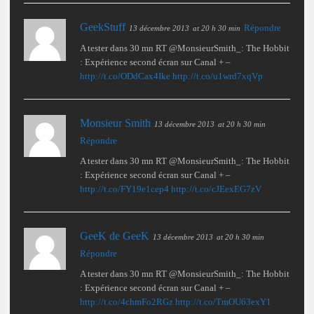
GeekStuff
Répondre
13 décembre 2013
at 20 h 30 min
A tester dans 30 mn RT @MonsieurSmith_: The Hobbit
: Expérience second écran sur Canal + –
http://t.co/ODdCax4Ike
http://t.co/u1wrd7xqVp
Monsieur Smith
13 décembre 2013
at 20 h 30 min
Répondre
A tester dans 30 mn RT @MonsieurSmith_: The Hobbit
: Expérience second écran sur Canal + –
http://t.co/FY19e1cep4
http://t.co/cJEexEG7zV
GeeK de GeeK
13 décembre 2013
at 20 h 30 min
Répondre
A tester dans 30 mn RT @MonsieurSmith_: The Hobbit
: Expérience second écran sur Canal + –
http://t.co/4chmFo2RGz
http://t.co/TmOU63exY1