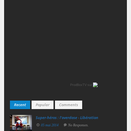
ProdBoxTV
sur
Recent
Popular
Comments
Super‑héros : l’overdose - Libération
05 mai 2014
No Responses.