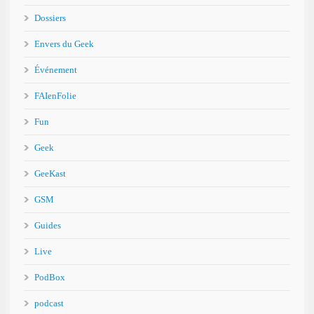
Dossiers
Envers du Geek
Événement
FAIenFolie
Fun
Geek
GeeKast
GSM
Guides
Live
PodBox
podcast