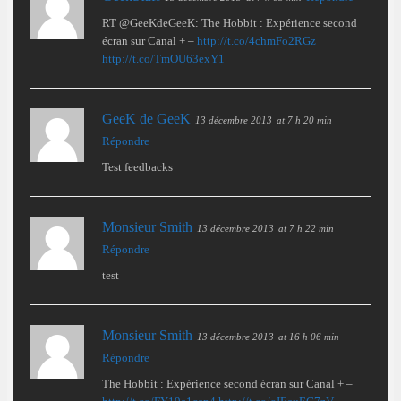
RT @GeeKdeGeeK: The Hobbit : Expérience second
écran sur Canal + –
http://t.co/4chmFo2RGz
http://t.co/TmOU63exY1
GeeK de GeeK
13 décembre 2013
at 7 h 20 min
Répondre
Test feedbacks
Monsieur Smith
13 décembre 2013
at 7 h 22 min
Répondre
test
Monsieur Smith
13 décembre 2013
at 16 h 06 min
Répondre
The Hobbit : Expérience second écran sur Canal + –