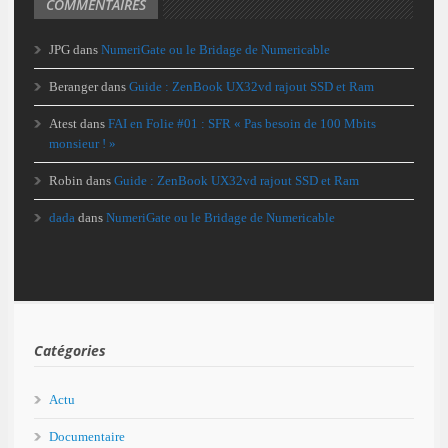
COMMENTAIRES
JPG
dans
NumeriGate ou le Bridage de Numericable
Beranger
dans
Guide : ZenBook UX32vd rajout SSD et Ram
Atest
dans
FAI en Folie #01 : SFR « Pas besoin de 100 Mbits
monsieur ! »
Robin
dans
Guide : ZenBook UX32vd rajout SSD et Ram
dada
dans
NumeriGate ou le Bridage de Numericable
Catégories
Actu
Documentaire