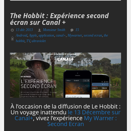
The Hobbit : Expérience second
écran sur Canal +
13 déc 2013
Monsieur Smith
15
Android
,
Apple
,
application
,
canal+
,
Mywarner
,
second ecran
,
the
hobbit
,
TV
,
ultraviolet
À l’occasion de la diffusion de Le Hobbit :
Un voyage inattendu
le 13 Décembre sur
Canal+
, vivez l’expérience
My Warner :
Second Ecran