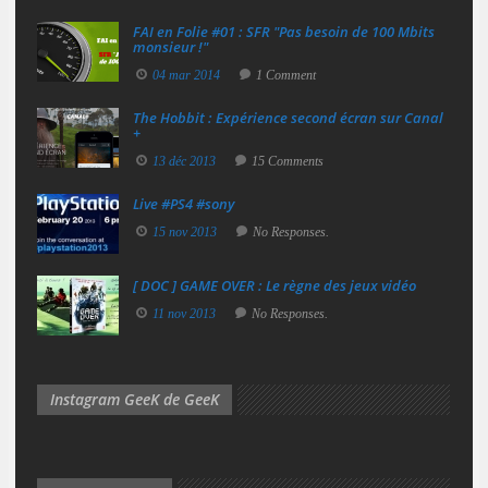
FAI en Folie #01 : SFR "Pas besoin de 100 Mbits
monsieur !"
04 mar 2014
1 Comment
The Hobbit : Expérience second écran sur Canal
+
13 déc 2013
15 Comments
Live #PS4 #sony
15 nov 2013
No Responses.
[ DOC ] GAME OVER : Le règne des jeux vidéo
11 nov 2013
No Responses.
Instagram GeeK de GeeK