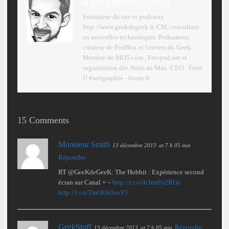
A propos de l'auteur
Fondateur du site et podcasts
http://www.geekdegeek.fr. CM, consultant
en nouvelles technologies. Podcasteur,
créateur de PodBox et l'envers du Geek.
Membre de MO5.com , Freepod.net et
organisation des Nuits au Max. CEO : Frost
Ü #serigraphie - frostu.fr
15 Comments
Monsieur Smith
13 décembre 2013
at 7 h 05 min
Répondre
RT @GeeKdeGeeK: The Hobbit : Expérience second
écran sur Canal + –
http://t.co/4chmFo2RGz
http://t.co/TmOU63exY1
GeekStuff
Répondre
13 décembre 2013
at 7 h 05 min