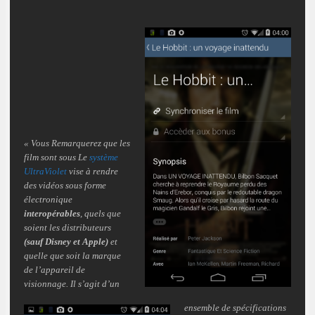
« Vous Remarquerez que les
film sont sous Le
système
UltraViolet
vise à rendre
des vidéos sous forme
électronique
interopérables
, quels que
soient les distributeurs
(sauf Disney et Apple)
et
quelle que soit la marque
de l’appareil de
visionnage. Il s’agit d’un
ensemble de spécifications