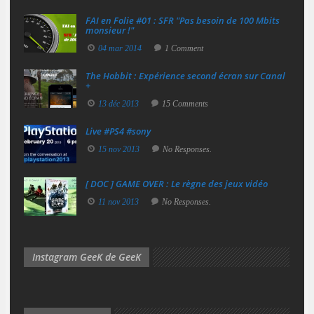
FAI en Folie #01 : SFR "Pas besoin de 100 Mbits
monsieur !"
04 mar 2014
1 Comment
The Hobbit : Expérience second écran sur Canal
+
13 déc 2013
15 Comments
Live #PS4 #sony
15 nov 2013
No Responses.
[ DOC ] GAME OVER : Le règne des jeux vidéo
11 nov 2013
No Responses.
Instagram GeeK de GeeK