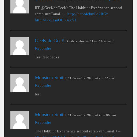
RT @GeeKdeGeeK: The Hobbit : Expérience second
écran sur Canal + –
http://t.co/4chmFo2RGz
http://t.co/TmOU63exY1
GeeK de GeeK
13 décembre 2013
at 7 h 20 min
Répondre
Test feedbacks
Monsieur Smith
13 décembre 2013
at 7 h 22 min
Répondre
test
Monsieur Smith
13 décembre 2013
at 16 h 06 min
Répondre
The Hobbit : Expérience second écran sur Canal + –