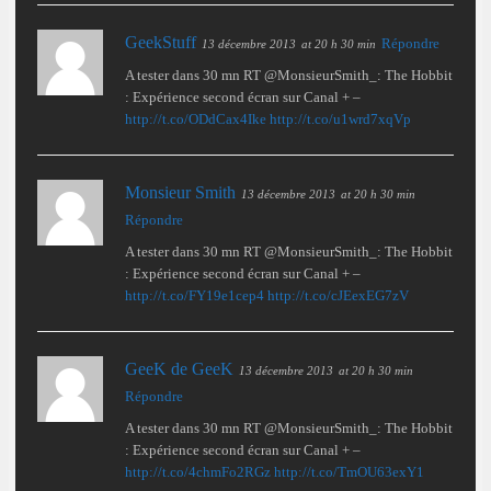
GeekStuff
Répondre
13 décembre 2013
at 20 h 30 min
A tester dans 30 mn RT @MonsieurSmith_: The Hobbit
: Expérience second écran sur Canal + –
http://t.co/ODdCax4Ike
http://t.co/u1wrd7xqVp
Monsieur Smith
13 décembre 2013
at 20 h 30 min
Répondre
A tester dans 30 mn RT @MonsieurSmith_: The Hobbit
: Expérience second écran sur Canal + –
http://t.co/FY19e1cep4
http://t.co/cJEexEG7zV
GeeK de GeeK
13 décembre 2013
at 20 h 30 min
Répondre
A tester dans 30 mn RT @MonsieurSmith_: The Hobbit
: Expérience second écran sur Canal + –
http://t.co/4chmFo2RGz
http://t.co/TmOU63exY1