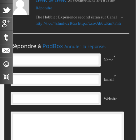
GeeK de GeeK
23 décembre 2013
at 4 h 11 min
Répondre
The Hobbit : Expérience second écran sur Canal + –
http://t.co/4chmFo2RGz
http://t.co/Ab6wKm7Fhh
Répondre à
PodBox
Annuler la réponse.
*
Name
*
Email
Website