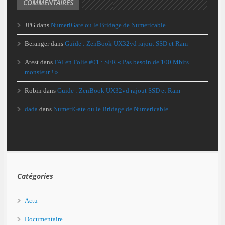
COMMENTAIRES
JPG
dans
NumeriGate ou le Bridage de Numericable
Beranger
dans
Guide : ZenBook UX32vd rajout SSD et Ram
Atest
dans
FAI en Folie #01 : SFR « Pas besoin de 100 Mbits
monsieur ! »
Robin
dans
Guide : ZenBook UX32vd rajout SSD et Ram
dada
dans
NumeriGate ou le Bridage de Numericable
Catégories
Actu
Documentaire