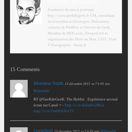
A propos de l'auteur
Fondateur du site et podcasts
http://www.geekdegeek.fr. CM, consultant
en nouvelles technologies. Podcasteur,
créateur de PodBox et l'envers du Geek.
Membre de MO5.com , Freepod.net et
organisation des Nuits au Max. CEO : Frost
Ü #serigraphie - frostu.fr
15 Comments
Monsieur Smith
13 décembre 2013
at 7 h 05 min
Répondre
RT @GeeKdeGeeK: The Hobbit : Expérience second
écran sur Canal + –
http://t.co/4chmFo2RGz
http://t.co/TmOU63exY1
GeekStuff
Répondre
13 décembre 2013
at 7 h 05 min