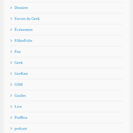
Dossiers
Envers du Geek
Événement
FAIenFolie
Fun
Geek
GeeKast
GSM
Guides
Live
PodBox
podcast