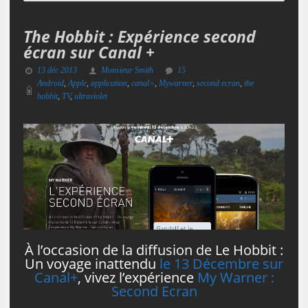
The Hobbit : Expérience second
écran sur Canal +
13 déc 2013
Monsieur Smith
15
Android
,
Apple
,
application
,
canal+
,
Mywarner
,
second ecran
,
the
hobbit
,
TV
,
ultraviolet
À l’occasion de la diffusion de Le Hobbit :
Un voyage inattendu
le 13 Décembre sur
Canal+
, vivez l’expérience
My Warner :
Second Ecran