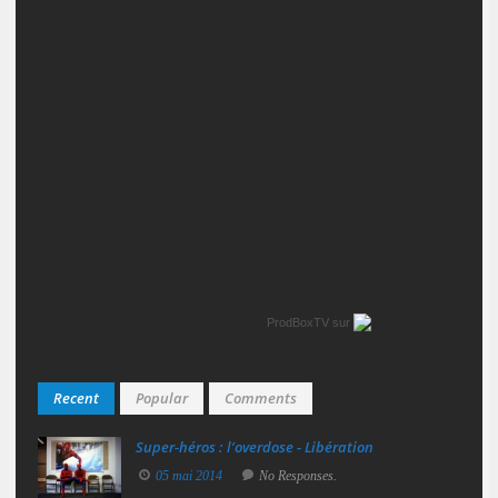
ProdBoxTV
sur
Recent
Popular
Comments
Super‑héros : l’overdose - Libération
05 mai 2014
No Responses.