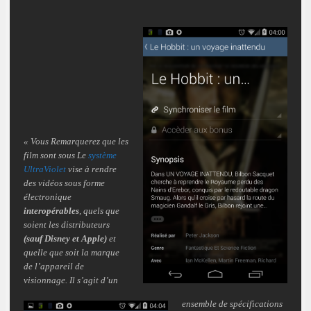
« Vous Remarquerez que les
film sont sous Le
système
UltraViolet
vise à rendre
des vidéos sous forme
électronique
interopérables
, quels que
soient les distributeurs
(sauf Disney et Apple)
et
quelle que soit la marque
de l’appareil de
visionnage. Il s’agit d’un
ensemble de spécifications