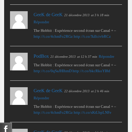
GeeK de GeeK
21 décembre 2013
at 3 h 18 min
Répondre
The Hobbit : Expérience second écran sur Canal + –
http://t.co/4chmFo2RGz
http://t.co/XdlcivbRCz
PodBox
Répondre
21 décembre 2013
at 12 h 37 min
The Hobbit : Expérience second écran sur Canal + –
http://t.co/0qSaJHlhmD
http://t.co/bkcRkoYI8d
GeeK de GeeK
22 décembre 2013
at 2 h 46 min
Répondre
The Hobbit : Expérience second écran sur Canal + –
http://t.co/4chmFo2RGz
http://t.co/sKtLbpLNFe