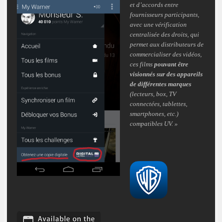
et d’accords entre
fournisseurs participants,
avec une vérification
centralisée des droits, qui
permet aux distributeurs de
commercialiser des vidéos,
ces films
pouvant être
visionnés sur des appareils
de différentes marques
(lecteurs, box, TV
connectées, tablettes,
smartphones, etc.)
compatibles UV. »