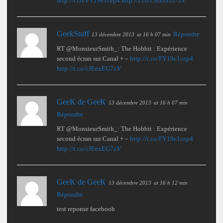
http://t.co/FY19e1cep4
http://t.co/cJEexEG7zV
GeekStuff
Répondre
13 décembre 2013
at 16 h 07 min
RT @MonsieurSmith_: The Hobbit : Expérience
second écran sur Canal + –
http://t.co/FY19e1cep4
http://t.co/cJEexEG7zV
GeeK de GeeK
13 décembre 2013
at 16 h 07 min
Répondre
RT @MonsieurSmith_: The Hobbit : Expérience
second écran sur Canal + –
http://t.co/FY19e1cep4
http://t.co/cJEexEG7zV
GeeK de GeeK
13 décembre 2013
at 16 h 12 min
Répondre
test reponse faceboob