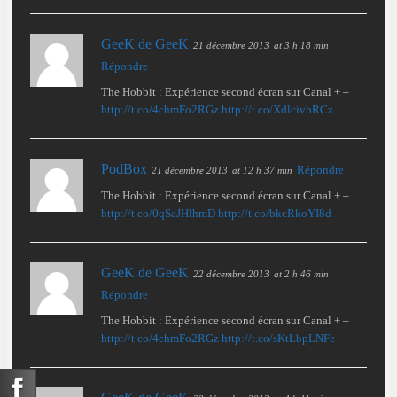
GeeK de GeeK
21 décembre 2013
at 3 h 18 min
Répondre
The Hobbit : Expérience second écran sur Canal + –
http://t.co/4chmFo2RGz
http://t.co/XdlcivbRCz
PodBox
Répondre
21 décembre 2013
at 12 h 37 min
The Hobbit : Expérience second écran sur Canal + –
http://t.co/0qSaJHlhmD
http://t.co/bkcRkoYI8d
GeeK de GeeK
22 décembre 2013
at 2 h 46 min
Répondre
The Hobbit : Expérience second écran sur Canal + –
http://t.co/4chmFo2RGz
http://t.co/sKtLbpLNFe