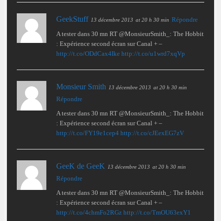
GeekStuff
Répondre
13 décembre 2013
at 20 h 30 min
A tester dans 30 mn RT @MonsieurSmith_: The Hobbit
: Expérience second écran sur Canal + –
http://t.co/ODdCax4Ike
http://t.co/u1wrd7xqVp
Monsieur Smith
13 décembre 2013
at 20 h 30 min
Répondre
A tester dans 30 mn RT @MonsieurSmith_: The Hobbit
: Expérience second écran sur Canal + –
http://t.co/FY19e1cep4
http://t.co/cJEexEG7zV
GeeK de GeeK
13 décembre 2013
at 20 h 30 min
Répondre
A tester dans 30 mn RT @MonsieurSmith_: The Hobbit
: Expérience second écran sur Canal + –
http://t.co/4chmFo2RGz
http://t.co/TmOU63exY1