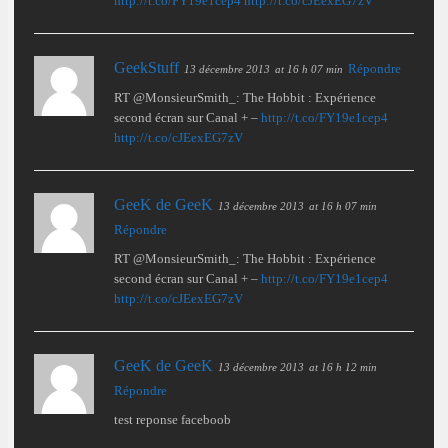
http://t.co/FY19e1cep4
http://t.co/cJEexEG7zV
GeekStuff
Répondre
13 décembre 2013
at 16 h 07 min
RT @MonsieurSmith_: The Hobbit : Expérience
second écran sur Canal + –
http://t.co/FY19e1cep4
http://t.co/cJEexEG7zV
GeeK de GeeK
13 décembre 2013
at 16 h 07 min
Répondre
RT @MonsieurSmith_: The Hobbit : Expérience
second écran sur Canal + –
http://t.co/FY19e1cep4
http://t.co/cJEexEG7zV
GeeK de GeeK
13 décembre 2013
at 16 h 12 min
Répondre
test reponse faceboob