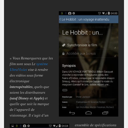
« Vous Remarquerez que les
film sont sous Le
système
UltraViolet
vise à rendre
des vidéos sous forme
électronique
interopérables
, quels que
soient les distributeurs
(sauf Disney et Apple)
et
quelle que soit la marque
de l’appareil de
visionnage. Il s’agit d’un
ensemble de spécifications