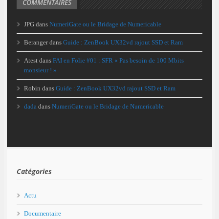
COMMENTAIRES
JPG
dans
NumeriGate ou le Bridage de Numericable
Beranger
dans
Guide : ZenBook UX32vd rajout SSD et Ram
Atest
dans
FAI en Folie #01 : SFR « Pas besoin de 100 Mbits
monsieur ! »
Robin
dans
Guide : ZenBook UX32vd rajout SSD et Ram
dada
dans
NumeriGate ou le Bridage de Numericable
Catégories
Actu
Documentaire