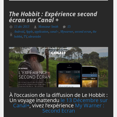
The Hobbit : Expérience second
écran sur Canal +
13 déc 2013
Monsieur Smith
15
Android
,
Apple
,
application
,
canal+
,
Mywarner
,
second ecran
,
the
hobbit
,
TV
,
ultraviolet
À l’occasion de la diffusion de Le Hobbit :
Un voyage inattendu
le 13 Décembre sur
Canal+
, vivez l’expérience
My Warner :
Second Ecran