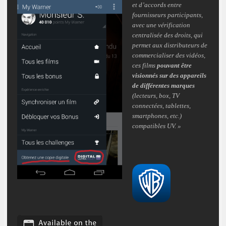
et d’accords entre
fournisseurs participants,
avec une vérification
centralisée des droits, qui
permet aux distributeurs de
commercialiser des vidéos,
ces films
pouvant être
visionnés sur des appareils
de différentes marques
(lecteurs, box, TV
connectées, tablettes,
smartphones, etc.)
compatibles UV. »