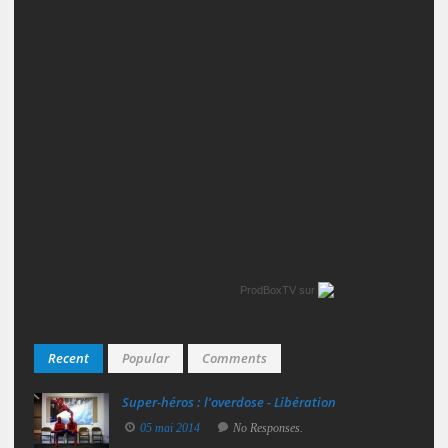
ProdBoxTV
sur
Recent
Popular
Comments
Super‑héros : l’overdose - Libération
05 mai 2014
No Responses.