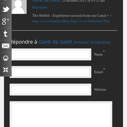
GeeK de GeeK
23 décembre 2013
at 4 h 11 min
Répondre
The Hobbit : Expérience second écran sur Canal + –
http://t.co/4chmFo2RGz
http://t.co/Ab6wKm7Fhh
Répondre à
GeeK de GeeK
Annuler la réponse.
*
Name
*
Email
Website