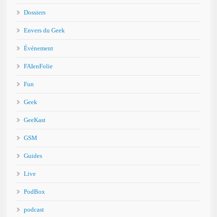
Dossiers
Envers du Geek
Événement
FAIenFolie
Fun
Geek
GeeKast
GSM
Guides
Live
PodBox
podcast