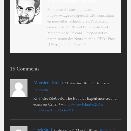
A propos de l'auteur
Fondateur du site et podcasts
http://www.geekdegeek.fr. CM, consultant
en nouvelles technologies. Podcasteur,
créateur de PodBox et l'envers du Geek.
Membre de MO5.com , Freepod.net et
organisation des Nuits au Max. CEO : Frost
Ü #serigraphie - frostu.fr
15 Comments
Monsieur Smith
13 décembre 2013
at 7 h 05 min
Répondre
RT @GeeKdeGeeK: The Hobbit : Expérience second
écran sur Canal + –
http://t.co/4chmFo2RGz
http://t.co/TmOU63exY1
GeekStuff
Répondre
13 décembre 2013
at 7 h 05 min