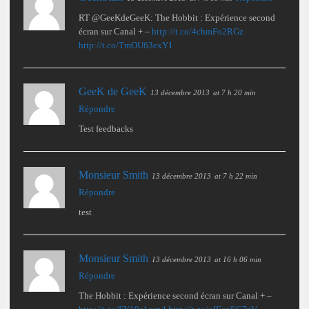
RT @GeeKdeGeeK: The Hobbit : Expérience second
écran sur Canal + –
http://t.co/4chmFo2RGz
http://t.co/TmOU63exY1
GeeK de GeeK
13 décembre 2013
at 7 h 20 min
Répondre
Test feedbacks
Monsieur Smith
13 décembre 2013
at 7 h 22 min
Répondre
test
Monsieur Smith
13 décembre 2013
at 16 h 06 min
Répondre
The Hobbit : Expérience second écran sur Canal + –