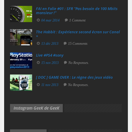
FAI en Folie #01 : SFR "Pas besoin de 100 Mbits
monsieur !"
04 mar 2014
1 Comment
The Hobbit : Expérience second écran sur Canal
+
13 déc 2013
15 Comments
Live #PS4 #sony
15 nov 2013
No Responses.
[ DOC ] GAME OVER : Le règne des jeux vidéo
11 nov 2013
No Responses.
Instagram GeeK de GeeK