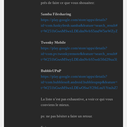
prés de faire ce que vous shouaitez:
Samba Filesharing
https://play.google.com/store/apps/details?
id=com.funkyfresh.samba&feature=search_result#?
t=W251bGwsMSwxLDEsImNvbS5mdW5reWZyZXNoL
Twonky Mobile
https://play.google.com/store/apps/details?
id=com.pv.twonkyremote&feature=search_result#?
t=W251bGwsMSwyLDEsImNvbS5wdi50d29ua3lyZW
BubbleUPnP
https://play.google.com/store/apps/details?
id=com.bubblesoft.android.bubbleupnp&feature=relat
t=W251bGwsMSwxLDEwOSwiY29tLmJ1YmJsZXNvZn
La liste n’est pas exhaustive, a voir ce qui vous
conviens le mieux.
ps: ne pas hésiter a faire un retour.