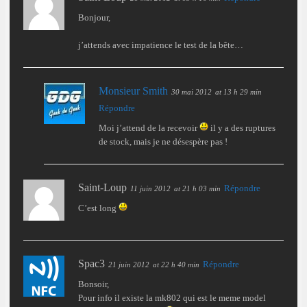
Bonjour,
j’attends avec impatience le test de la bête…
Monsieur Smith
30 mai 2012
at 13 h 29 min
Répondre
Moi j’attend de la recevoir
il y a des ruptures
de stock, mais je ne désespère pas !
Saint-Loup
Répondre
11 juin 2012
at 21 h 03 min
C’est long
Spac3
Répondre
21 juin 2012
at 22 h 40 min
Bonsoir,
Pour info il existe la mk802 qui est le meme model