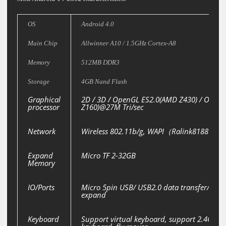
OS
Android 4.0
Main Chip
Allwinner A10 / 1.5GHz Cortex-A8
Memory
512MB DDR3
Storage
4GB Nand Flash
Graphical
2D / 3D / OpenGL ES2.0(AMD Z430) / Open
processor
Z160)@27M Tri/sec
Network
Wireless 802.11b/g, WAPI（Ralink8188）
Expand
Micro TF 2-32GB
Memory
IO/Ports
Micro 5pin USB/ USB2.0 data transfer/ OTG
expand
Keyboard
Support virtual keyboard, support 2.4G wir