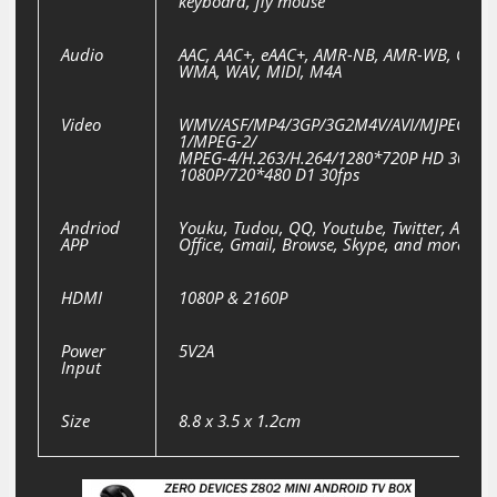
keyboard, fly mouse
Audio
AAC, AAC+, eAAC+, AMR-NB, AMR-WB, QCP,
WMA, WAV, MIDI, M4A
Video
WMV/ASF/MP4/3GP/3G2M4V/AVI/MJPEG/RV1
1/MPEG-2/
MPEG-4/H.263/H.264/1280*720P HD 30 fps,
1080P/720*480 D1 30fps
Andriod
Youku, Tudou, QQ, Youtube, Twitter, Angry
APP
Office, Gmail, Browse, Skype, and more!
HDMI
1080P & 2160P
Power
5V2A
Input
Size
8.8 x 3.5 x 1.2cm