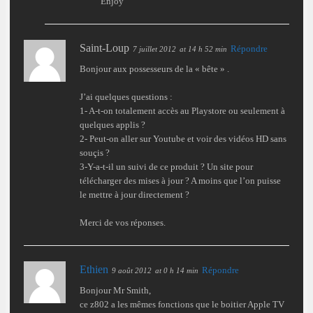
Enjoy
Saint-Loup
Répondre
7 juillet 2012
at 14 h 52 min
Bonjour aux possesseurs de la « bête » .
J’ai quelques questions :
1- A-t-on totalement accès au Playstore ou seulement à
quelques applis ?
2- Peut-on aller sur Youtube et voir des vidéos HD sans
souçis ?
3-Y-a-t-il un suivi de ce produit ? Un site pour
télécharger des mises à jour ? A moins que l’on puisse
le mettre à jour directement ?
Merci de vos réponses.
Ethien
Répondre
9 août 2012
at 0 h 14 min
Bonjour Mr Smith,
ce z802 a les mêmes fonctions que le boitier Apple TV