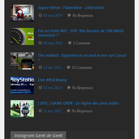
Super‑héros : l’overdose - Libération
05 mai 2014
No Responses.
FAI en Folie #01 : SFR "Pas besoin de 100 Mbits
monsieur !"
04 mar 2014
1 Comment
The Hobbit : Expérience second écran sur Canal
+
13 déc 2013
15 Comments
Live #PS4 #sony
15 nov 2013
No Responses.
[ DOC ] GAME OVER : Le règne des jeux vidéo
11 nov 2013
No Responses.
Instagram GeeK de GeeK