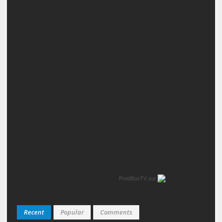
ProdBoxTV
sur
Recent
Popular
Comments