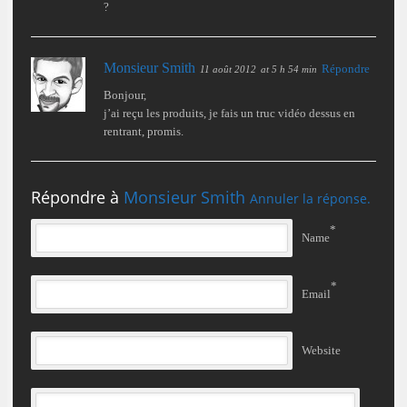
?
Monsieur Smith
Répondre
11 août 2012
at 5 h 54 min
Bonjour,
j’ai reçu les produits, je fais un truc vidéo dessus en
rentrant, promis.
Répondre à
Monsieur Smith
Annuler la réponse.
*
Name
*
Email
Website