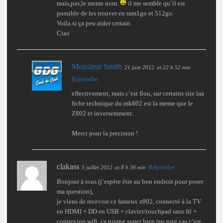
mais,pas,le meme nom.
il me semble qu’il est
possible de les trouver en ram1go et 512go.
Voila si ça peu aider certain.
Ciao
Monsieur Smith
21 juin 2012
at 22 h 52 min
Répondre
effectivement, mais c’est flou, sur certains site laa
fiche technique du mk802 est la meme que le
Z802 et inversemment.
Merci pour la precision !
clakass
Répondre
5 juillet 2012
at 8 h 36 min
Bonjour à tous (j’espère être au bon endroit pour poser
ma question),
je viens de recevoir ce fameux z802, connecté à la TV
en HDMI + DD en USB + clavier/touchpad sans fil +
connexion wifi, ça tourne super bien (en tout cas c’est