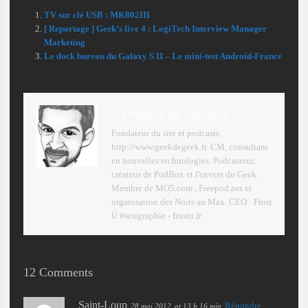
TV sur clé USB : MK802III
[ Reportage ] Geek’s live 4 : LogiTech Interview Manager
Marketing
Le dock bureau du Galaxy S II – Le mini-test Android-France
A propos de l'auteur
Fondateur du site et podcasts
http://www.geekdegeek.fr. CM, consultant
en nouvelles technologies. Podcasteur,
créateur de PodBox et l'envers du Geek.
Membre de MO5.com , Freepod.net et
organisation des Nuits au Max. CEO : Frost
Ü #serigraphie - frostu.fr
12 Comments
Saint-Loup
Répondre
28 mai 2012
at 13 h 16 min