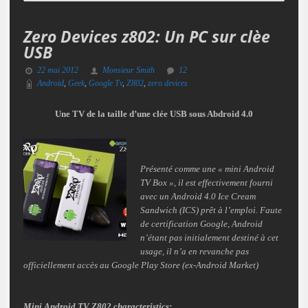
Zero Devices z802: Un PC sur clèe
USB
22 mai 2012
Monsieur Smith
12
Android
,
Geek
,
Google Tv
,
Z802
,
zero devices
Une TV de la taille d’une clée USB sous Abdroid 4.0
Présenté comme une « mini Android
TV Box », il est effectivement fourni
avec un Android 4.0 Ice Cream
Sandwich (ICS) prêt à l’emploi. Faute
de certification Google, Android
n’étant pas initialement destiné à cet
usage, il n’a en revanche pas
officiellement accès au Google Play Store (ex-Android Market)
Mini Android TV Z802 characteristics: