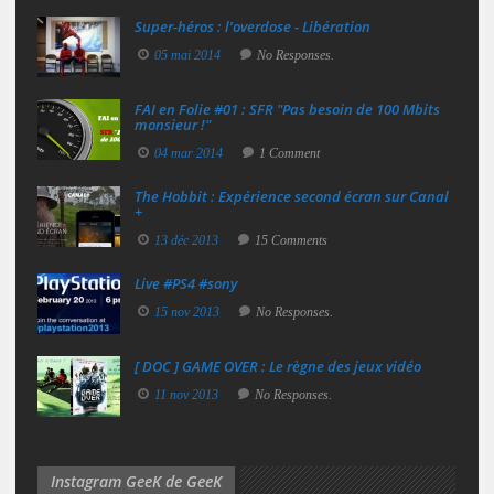
Super‑héros : l’overdose - Libération
05 mai 2014
No Responses.
FAI en Folie #01 : SFR "Pas besoin de 100 Mbits
monsieur !"
04 mar 2014
1 Comment
The Hobbit : Expérience second écran sur Canal
+
13 déc 2013
15 Comments
Live #PS4 #sony
15 nov 2013
No Responses.
[ DOC ] GAME OVER : Le règne des jeux vidéo
11 nov 2013
No Responses.
Instagram GeeK de GeeK