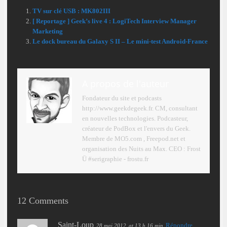
TV sur clé USB : MK802III
[ Reportage ] Geek’s live 4 : LogiTech Interview Manager
Marketing
Le dock bureau du Galaxy S II – Le mini-test Android-France
A propos de l'auteur
Fondateur du site et podcasts
http://www.geekdegeek.fr. CM, consultant
en nouvelles technologies. Podcasteur,
créateur de PodBox et l'envers du Geek.
Membre de MO5.com , Freepod.net et
organisation des Nuits au Max. CEO : Frost
Ü #serigraphie - frostu.fr
12 Comments
Saint-Loup
Répondre
28 mai 2012
at 13 h 16 min