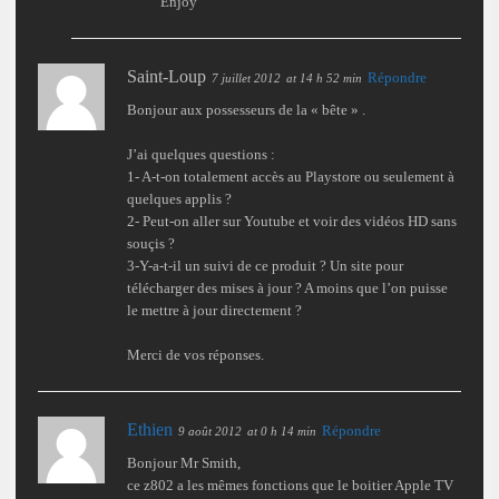
Enjoy
Saint-Loup
Répondre
7 juillet 2012
at 14 h 52 min
Bonjour aux possesseurs de la « bête » .
J’ai quelques questions :
1- A-t-on totalement accès au Playstore ou seulement à
quelques applis ?
2- Peut-on aller sur Youtube et voir des vidéos HD sans
souçis ?
3-Y-a-t-il un suivi de ce produit ? Un site pour
télécharger des mises à jour ? A moins que l’on puisse
le mettre à jour directement ?
Merci de vos réponses.
Ethien
Répondre
9 août 2012
at 0 h 14 min
Bonjour Mr Smith,
ce z802 a les mêmes fonctions que le boitier Apple TV