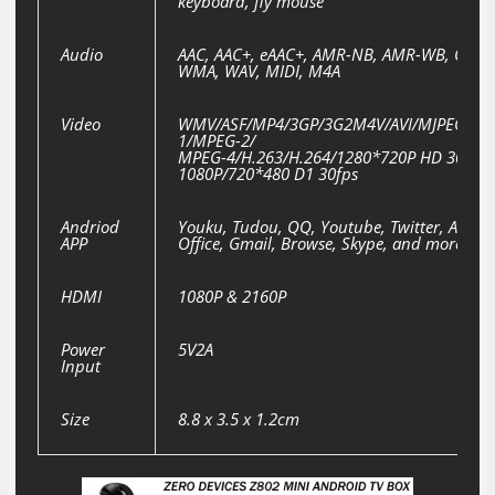
keyboard, fly mouse
Audio
AAC, AAC+, eAAC+, AMR-NB, AMR-WB, QCP,
WMA, WAV, MIDI, M4A
Video
WMV/ASF/MP4/3GP/3G2M4V/AVI/MJPEG/RV1
1/MPEG-2/
MPEG-4/H.263/H.264/1280*720P HD 30 fps,
1080P/720*480 D1 30fps
Andriod
Youku, Tudou, QQ, Youtube, Twitter, Angry
APP
Office, Gmail, Browse, Skype, and more!
HDMI
1080P & 2160P
Power
5V2A
Input
Size
8.8 x 3.5 x 1.2cm