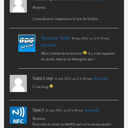
Bonjour,
j’attends avec impatience le test de la bête…
Monsieur Smith
30 mai 2012
at 13 h 29 min
Répondre
Moi j’attend de la recevoir
il y a des ruptures
de stock, mais je ne désespère pas !
Saint-Loup
Répondre
11 juin 2012
at 21 h 03 min
C’est long
Spac3
Répondre
21 juin 2012
at 22 h 40 min
Bonsoir,
Pour info il existe la mk802 qui est le meme model