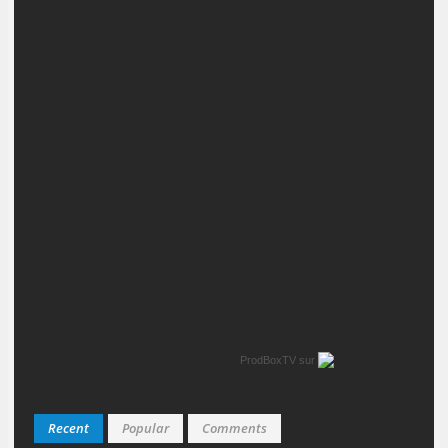
ProdBoxTV
sur
Recent
Popular
Comments