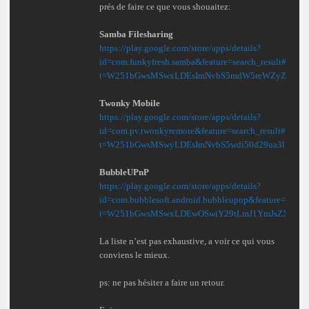
prés de faire ce que vous shouaitez:
Samba Filesharing
https://play.google.com/store/apps/details?
id=com.funkyfresh.samba&feature=search_result#?
t=W251bGwsMSwxLDEsImNvbS5mdW5reWZyZXNoL
Twonky Mobile
https://play.google.com/store/apps/details?
id=com.pv.twonkyremote&feature=search_result#?
t=W251bGwsMSwyLDEsImNvbS5wdi50d29ua3lyZW
BubbleUPnP
https://play.google.com/store/apps/details?
id=com.bubblesoft.android.bubbleupnp&feature=relat
t=W251bGwsMSwxLDEwOSwiY29tLmJ1YmJsZXNvZn
La liste n’est pas exhaustive, a voir ce qui vous
conviens le mieux.
ps: ne pas hésiter a faire un retour.