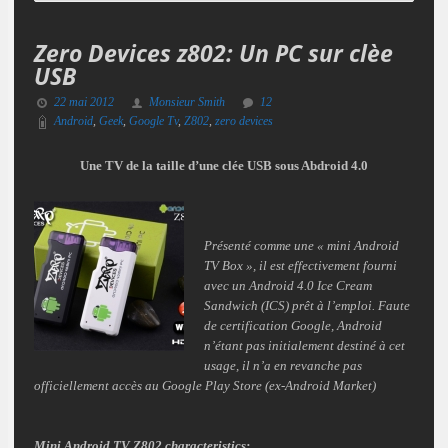
Zero Devices z802: Un PC sur clèe
USB
22 mai 2012
Monsieur Smith
12
Android
,
Geek
,
Google Tv
,
Z802
,
zero devices
Une TV de la taille d’une clée USB sous Abdroid 4.0
Présenté comme une « mini Android
TV Box », il est effectivement fourni
avec un Android 4.0 Ice Cream
Sandwich (ICS) prêt à l’emploi. Faute
de certification Google, Android
n’étant pas initialement destiné à cet
usage, il n’a en revanche pas
officiellement accès au Google Play Store (ex-Android Market)
Mini Android TV Z802 characteristics: