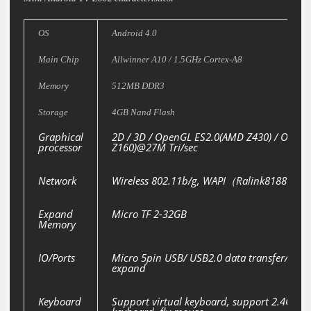
OS
Android 4.0
Main Chip
Allwinner A10 / 1.5GHz Cortex-A8
Memory
512MB DDR3
Storage
4GB Nand Flash
Graphical
2D / 3D / OpenGL ES2.0(AMD Z430) / Open
processor
Z160)@27M Tri/sec
Network
Wireless 802.11b/g, WAPI（Ralink8188）
Expand
Micro TF 2-32GB
Memory
IO/Ports
Micro 5pin USB/ USB2.0 data transfer/ OTG
expand
Keyboard
Support virtual keyboard, support 2.4G wir