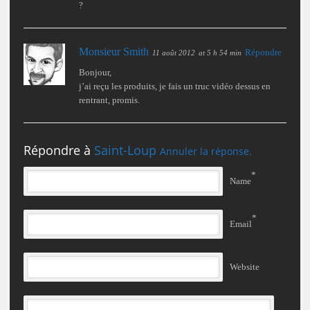
?
Monsieur Smith
Répondre
11 août 2012
at 5 h 54 min
Bonjour,
j’ai reçu les produits, je fais un truc vidéo dessus en
rentrant, promis.
Répondre à
Saint-Loup
Annuler la réponse.
*
Name
*
Email
Website