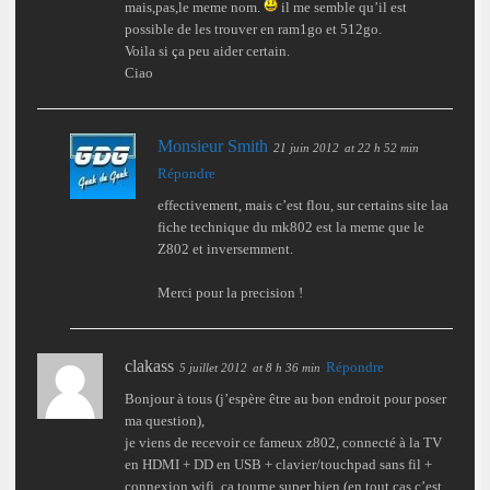
mais,pas,le meme nom.
il me semble qu’il est
possible de les trouver en ram1go et 512go.
Voila si ça peu aider certain.
Ciao
Monsieur Smith
21 juin 2012
at 22 h 52 min
Répondre
effectivement, mais c’est flou, sur certains site laa
fiche technique du mk802 est la meme que le
Z802 et inversemment.
Merci pour la precision !
clakass
Répondre
5 juillet 2012
at 8 h 36 min
Bonjour à tous (j’espère être au bon endroit pour poser
ma question),
je viens de recevoir ce fameux z802, connecté à la TV
en HDMI + DD en USB + clavier/touchpad sans fil +
connexion wifi, ça tourne super bien (en tout cas c’est