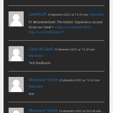
GeekStuff
Répondre
13 décembre 2013
at 7 h 05 min
RT @GeeKdeGeeK: The Hobbit : Expérience second
écran sur Canal + –
http://t.co/4chmFo2RGz
http://t.co/TmOU63exY1
GeeK de GeeK
13 décembre 2013
at 7 h 20 min
Répondre
Test feedbacks
Monsieur Smith
13 décembre 2013
at 7 h 22 min
Répondre
test
Monsieur Smith
13 décembre 2013
at 16 h 06 min