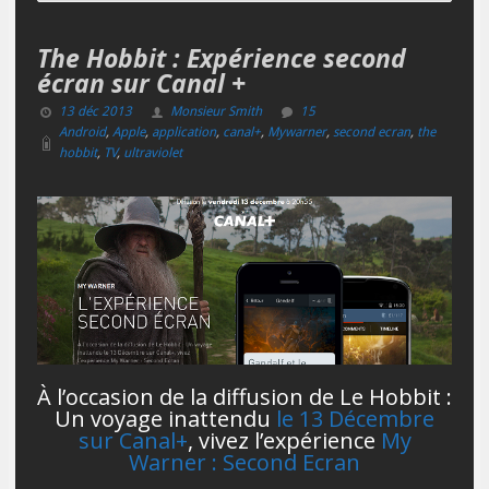
The Hobbit : Expérience second
écran sur Canal +
13 déc 2013
Monsieur Smith
15
Android
,
Apple
,
application
,
canal+
,
Mywarner
,
second ecran
,
the
hobbit
,
TV
,
ultraviolet
À l’occasion de la diffusion de Le Hobbit :
Un voyage inattendu
le 13 Décembre
sur Canal+
, vivez l’expérience
My
Warner : Second Ecran