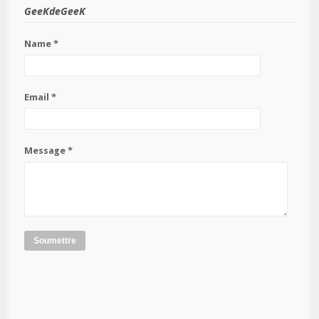
GeeKdeGeeK
Name *
Email *
Message *
Soumettre