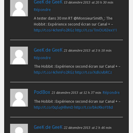
GeeK de GeeK
13 décembre 2013
at 20 h 30 min
Répondre
A tester dans 30 mn RT @MonsieurSmith_: The
Hobbit : Expérience second écran sur Canal + –
http://t.co/4chmFo2RGz
http://t.co/TmOU63exY1
GeeK de GeeK
21 décembre 2013
at 3 h 18 min
Répondre
The Hobbit : Expérience second écran sur Canal + –
http://t.co/4chmFo2RGz
http://t.co/XdlcivbRCz
PodBox
Répondre
21 décembre 2013
at 12 h 37 min
The Hobbit : Expérience second écran sur Canal + –
http://t.co/0qSaJHlhmD
http://t.co/bkcRkoYI8d
GeeK de GeeK
22 décembre 2013
at 2 h 46 min