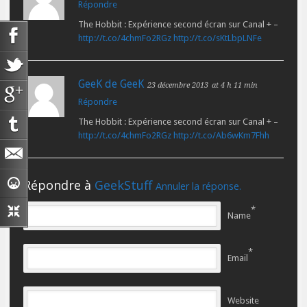
Répondre
The Hobbit : Expérience second écran sur Canal + –
http://t.co/4chmFo2RGz
http://t.co/sKtLbpLNFe
GeeK de GeeK
23 décembre 2013
at 4 h 11 min
Répondre
The Hobbit : Expérience second écran sur Canal + –
http://t.co/4chmFo2RGz
http://t.co/Ab6wKm7Fhh
Répondre à
GeekStuff
Annuler la réponse.
*
Name
*
Email
Website