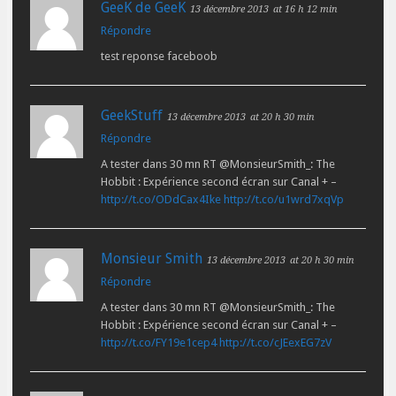
GeeK de GeeK
13 décembre 2013
at 16 h 12 min
Répondre
test reponse faceboob
GeekStuff
13 décembre 2013
at 20 h 30 min
Répondre
A tester dans 30 mn RT @MonsieurSmith_: The
Hobbit : Expérience second écran sur Canal + –
http://t.co/ODdCax4Ike
http://t.co/u1wrd7xqVp
Monsieur Smith
13 décembre 2013
at 20 h 30 min
Répondre
A tester dans 30 mn RT @MonsieurSmith_: The
Hobbit : Expérience second écran sur Canal + –
http://t.co/FY19e1cep4
http://t.co/cJEexEG7zV