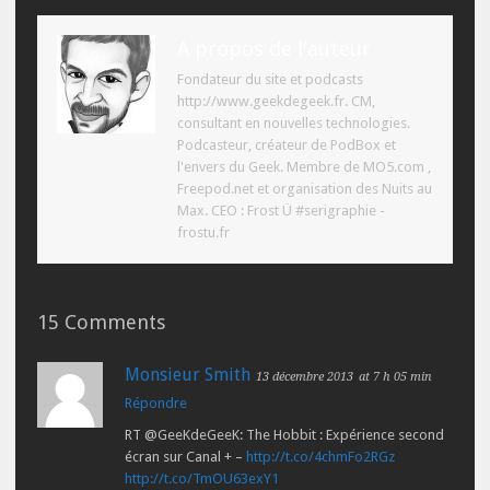
A propos de l'auteur
Fondateur du site et podcasts
http://www.geekdegeek.fr. CM,
consultant en nouvelles technologies.
Podcasteur, créateur de PodBox et
l'envers du Geek. Membre de MO5.com ,
Freepod.net et organisation des Nuits au
Max. CEO : Frost Ü #serigraphie -
frostu.fr
15 Comments
Monsieur Smith
13 décembre 2013
at 7 h 05 min
Répondre
RT @GeeKdeGeeK: The Hobbit : Expérience second
écran sur Canal + –
http://t.co/4chmFo2RGz
http://t.co/TmOU63exY1