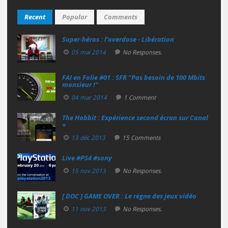
Recent
Popular
Comments
Super‑héros : l’overdose - Libération
05 mai 2014
No Responses.
FAI en Folie #01 : SFR "Pas besoin de 100 Mbits
monsieur !"
04 mar 2014
1 Comment
The Hobbit : Expérience second écran sur Canal
+
13 déc 2013
15 Comments
Live #PS4 #sony
15 nov 2013
No Responses.
[ DOC ] GAME OVER : Le règne des jeux vidéo
11 nov 2013
No Responses.