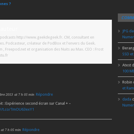
ones ?
COMM
'auteur
JPG
da
Numer
t podcasts http://www.geekdegeek.fr. CM, consultant en
es. Podcasteur, créateur de PodBox et l'envers du Geek.
Beran
 Freepod.net et organisation des Nuits au Max. CEO : Frost
SSD et
tu.fr
Atest
d
100 Mb
Robin
et Ram
Répondre
bre 2013
at 7 h 05 min
dada
d
: Expérience second écran sur Canal + –
Numer
://t.co/TmOU63exY1
Répondre
at 7 h 05 min