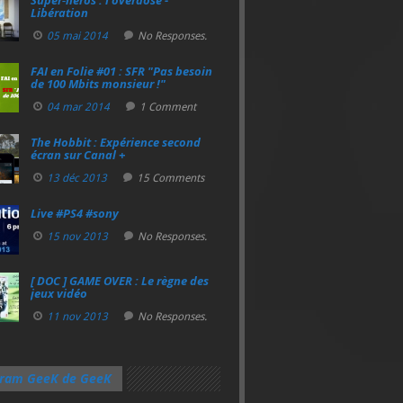
Super‑héros : l’overdose -
Libération
05 mai 2014
No Responses.
FAI en Folie #01 : SFR "Pas besoin
de 100 Mbits monsieur !"
04 mar 2014
1 Comment
The Hobbit : Expérience second
écran sur Canal +
13 déc 2013
15 Comments
Live #PS4 #sony
15 nov 2013
No Responses.
[ DOC ] GAME OVER : Le règne des
jeux vidéo
11 nov 2013
No Responses.
gram GeeK de GeeK