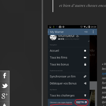
et bien d’autres choses en
« 
les
sys
re
fo
in
soi
(s
que