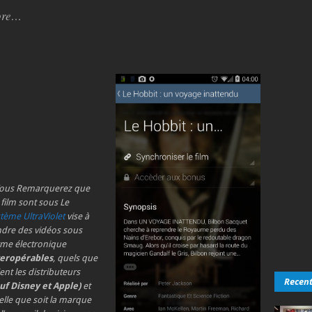
core…
Vous Remarquerez que
 film sont sous Le
tème UltraViolet
vise à
ndre des vidéos sous
rme électronique
teropérables
, quels que
ent les distributeurs
Recen
auf Disney et Apple)
et
lle que soit la marque