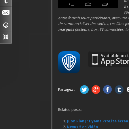
de 
Il 
spé
entre fournisseurs participants, avec une v
de commercialiser des vidéos, ces films
po
marques
(lecteurs, box, TV connectées, ta
Partagez :
Related posts:
[Bon Plan] : Iiyama ProLite écran
Nexus 5 en Vidéo