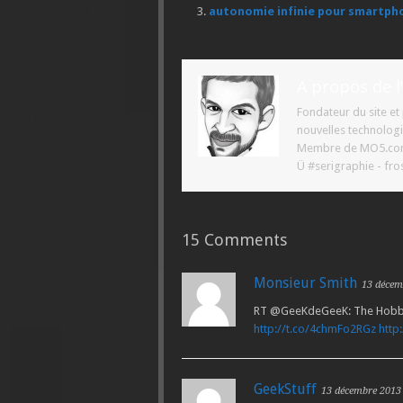
autonomie infinie pour smartph
A propos de l
Fondateur du site e
nouvelles technologi
Membre de MO5.com ,
Ü #serigraphie - fros
15 Comments
Monsieur Smith
13 décem
RT @GeeKdeGeeK: The Hobbit 
http://t.co/4chmFo2RGz
http
GeekStuff
13 décembre 2013