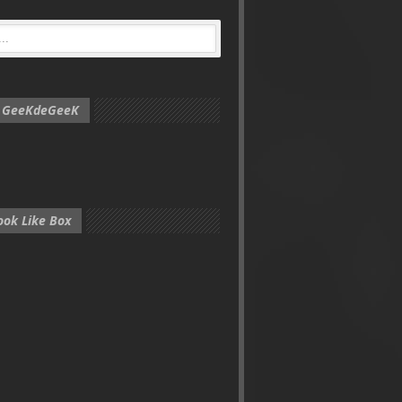
e GeeKdeGeeK
ook Like Box