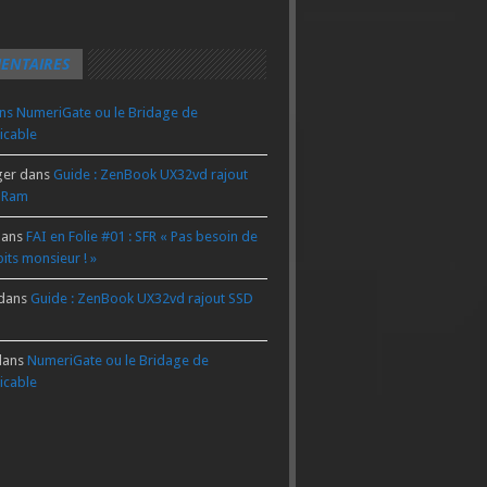
ENTAIRES
ns
NumeriGate ou le Bridage de
icable
ger
dans
Guide : ZenBook UX32vd rajout
 Ram
ans
FAI en Folie #01 : SFR « Pas besoin de
its monsieur ! »
dans
Guide : ZenBook UX32vd rajout SSD
ans
NumeriGate ou le Bridage de
icable