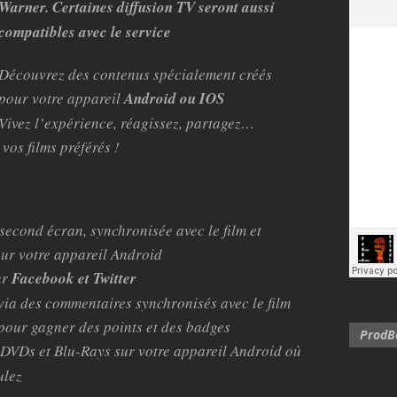
Warner. Certaines diffusion TV seront aussi
compatibles avec le service
Découvrez des contenus spécialement créés
pour votre appareil
Android ou IOS
Vivez l’expérience, réagissez, partagez…
vos films préférés !
second écran, synchronisée avec le film et
ur votre appareil Android
ur
Facebook et Twitter
 via des commentaires synchronisés avec le film
 pour gagner des points et des badges
ProdBo
DVDs et Blu-Rays sur votre appareil Android où
ulez