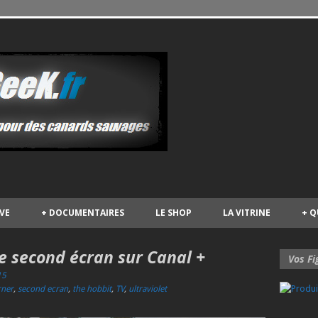
IVE
+
DOCUMENTAIRES
LE SHOP
LA VITRINE
+
Q
e second écran sur Canal +
Vos Fi
15
ner
,
second ecran
,
the hobbit
,
TV
,
ultraviolet