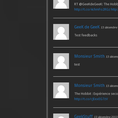
RT @GeeKdeGeeK: The Hobbit 
http://t.co/4chmFo2RGz
http
GeeK de GeeK
13 décembre
Test feedbacks
Monsieur Smith
13 décem
test
Monsieur Smith
13 décem
The Hobbit : Expérience seco
http://t.co/cJEexEG7zV
GeekStuff
13 décembre 2013