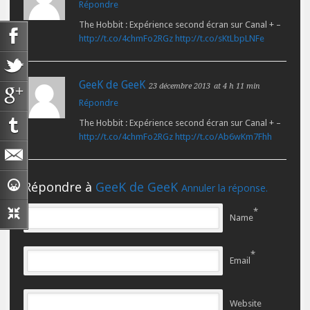
Répondre
The Hobbit : Expérience second écran sur Canal + –
http://t.co/4chmFo2RGz
http://t.co/sKtLbpLNFe
GeeK de GeeK
23 décembre 2013
at 4 h 11 min
Répondre
The Hobbit : Expérience second écran sur Canal + –
http://t.co/4chmFo2RGz
http://t.co/Ab6wKm7Fhh
Répondre à
GeeK de GeeK
Annuler la réponse.
*
Name
*
Email
Website