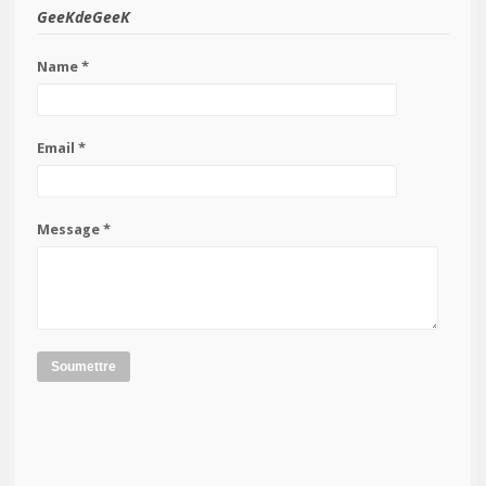
GeeKdeGeeK
Name *
Email *
Message *
Soumettre