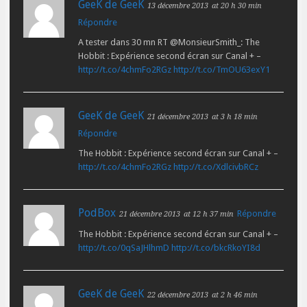
GeeK de GeeK
13 décembre 2013
at 20 h 30 min
Répondre
A tester dans 30 mn RT @MonsieurSmith_: The
Hobbit : Expérience second écran sur Canal + –
http://t.co/4chmFo2RGz
http://t.co/TmOU63exY1
GeeK de GeeK
21 décembre 2013
at 3 h 18 min
Répondre
The Hobbit : Expérience second écran sur Canal + –
http://t.co/4chmFo2RGz
http://t.co/XdlcivbRCz
PodBox
Répondre
21 décembre 2013
at 12 h 37 min
The Hobbit : Expérience second écran sur Canal + –
http://t.co/0qSaJHlhmD
http://t.co/bkcRkoYI8d
GeeK de GeeK
22 décembre 2013
at 2 h 46 min