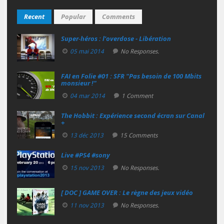
Recent
Popular
Comments
Super‑héros : l’overdose - Libération
05 mai 2014
No Responses.
FAI en Folie #01 : SFR "Pas besoin de 100 Mbits
monsieur !"
04 mar 2014
1 Comment
The Hobbit : Expérience second écran sur Canal
+
13 déc 2013
15 Comments
Live #PS4 #sony
15 nov 2013
No Responses.
[ DOC ] GAME OVER : Le règne des jeux vidéo
11 nov 2013
No Responses.