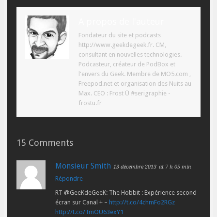
A propos de l'auteur
Fondateur du site et podcasts
http://www.geekdegeek.fr. CM,
consultant en nouvelles technologies.
Podcasteur, créateur de PodBox et
l'envers du Geek. Membre de MO5.com ,
Freepod.net et organisation des Nuits au
Max. CEO : Frost Ü #serigraphie -
frostu.fr
15 Comments
Monsieur Smith
13 décembre 2013
at 7 h 05 min
Répondre
RT @GeeKdeGeeK: The Hobbit : Expérience second
écran sur Canal + –
http://t.co/4chmFo2RGz
http://t.co/TmOU63exY1