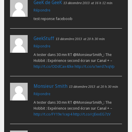
GeeK de GeeK
13 décembre 2013
at 16 h 12 min
Répondre
test reponse faceboob
GeekStuff
13 décembre 2013
at 20 h 30 min
Répondre
A tester dans 30 mn RT @MonsieurSmith_: The
Hobbit : Expérience second écran sur Canal + –
http://t.co/ODdCax4Ike
http://t.co/u1wrd7xqVp
Monsieur Smith
13 décembre 2013
at 20 h 30 min
Répondre
A tester dans 30 mn RT @MonsieurSmith_: The
Hobbit : Expérience second écran sur Canal + –
http://t.co/FY19e1cep4
http://t.co/cJEexEG7zV