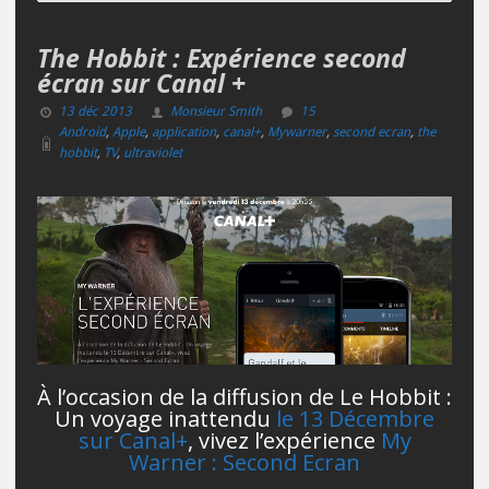
The Hobbit : Expérience second
écran sur Canal +
13 déc 2013
Monsieur Smith
15
Android
,
Apple
,
application
,
canal+
,
Mywarner
,
second ecran
,
the
hobbit
,
TV
,
ultraviolet
À l’occasion de la diffusion de Le Hobbit :
Un voyage inattendu
le 13 Décembre
sur Canal+
, vivez l’expérience
My
Warner : Second Ecran