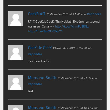
GeekStuff
Répondre
13 décembre 2013
at 7 h 05 min
RT @GeeKdeGeeK: The Hobbit : Expérience second
écran sur Canal + –
http://t.co/4chmFo2RGz
http://t.co/TmOU63exY1
GeeK de GeeK
13 décembre 2013
at 7 h 20 min
Répondre
Test feedbacks
Monsieur Smith
13 décembre 2013
at 7 h 22 min
Répondre
test
Monsieur Smith
13 décembre 2013
at 16 h 06 min