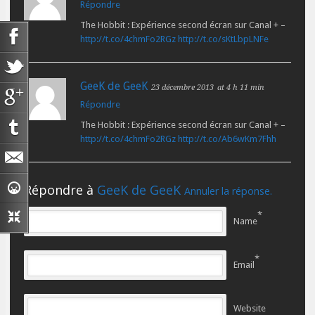
Répondre
The Hobbit : Expérience second écran sur Canal + –
http://t.co/4chmFo2RGz
http://t.co/sKtLbpLNFe
GeeK de GeeK
23 décembre 2013
at 4 h 11 min
Répondre
The Hobbit : Expérience second écran sur Canal + –
http://t.co/4chmFo2RGz
http://t.co/Ab6wKm7Fhh
Répondre à
GeeK de GeeK
Annuler la réponse.
*
Name
*
Email
Website