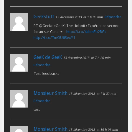
GeekStuff
Répondre
13 décembre 2013
at 7 h 05 min
RT @GeeKdeGeeK: The Hobbit : Expérience second
écran sur Canal + –
http://t.co/4chmFo2RGz
http://t.co/TmOU63exY1
GeeK de GeeK
13 décembre 2013
at 7 h 20 min
Répondre
Test feedbacks
Monsieur Smith
13 décembre 2013
at 7 h 22 min
Répondre
test
Monsieur Smith
13 décembre 2013
at 16 h 06 min