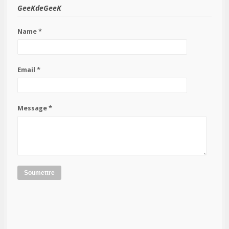
GeeKdeGeeK
Name *
Email *
Message *
Soumettre