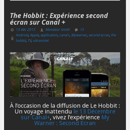
The Hobbit : Expérience second
écran sur Canal +
13 déc 2013
Monsieur Smith
15
Android
,
Apple
,
application
,
canal+
,
Mywarner
,
second ecran
,
the
hobbit
,
TV
,
ultraviolet
À l’occasion de la diffusion de Le Hobbit :
Un voyage inattendu
le 13 Décembre
sur Canal+
, vivez l’expérience
My
Warner : Second Ecran