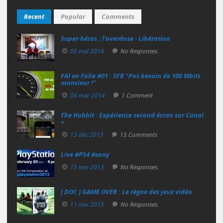
Recent
Popular
Comments
Super‑héros : l’overdose - Libération
05 mai 2014
No Responses.
FAI en Folie #01 : SFR "Pas besoin de 100 Mbits
monsieur !"
04 mar 2014
1 Comment
The Hobbit : Expérience second écran sur Canal
+
13 déc 2013
15 Comments
Live #PS4 #sony
15 nov 2013
No Responses.
[ DOC ] GAME OVER : Le règne des jeux vidéo
11 nov 2013
No Responses.