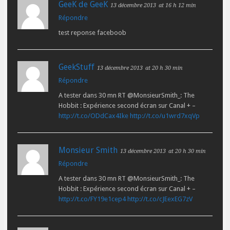
GeeK de GeeK
13 décembre 2013
at 16 h 12 min
Répondre
test reponse faceboob
GeekStuff
13 décembre 2013
at 20 h 30 min
Répondre
A tester dans 30 mn RT @MonsieurSmith_: The
Hobbit : Expérience second écran sur Canal + –
http://t.co/ODdCax4Ike
http://t.co/u1wrd7xqVp
Monsieur Smith
13 décembre 2013
at 20 h 30 min
Répondre
A tester dans 30 mn RT @MonsieurSmith_: The
Hobbit : Expérience second écran sur Canal + –
http://t.co/FY19e1cep4
http://t.co/cJEexEG7zV