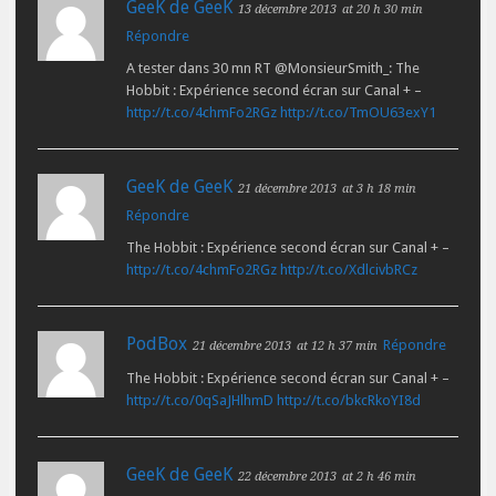
GeeK de GeeK
13 décembre 2013
at 20 h 30 min
Répondre
A tester dans 30 mn RT @MonsieurSmith_: The
Hobbit : Expérience second écran sur Canal + –
http://t.co/4chmFo2RGz
http://t.co/TmOU63exY1
GeeK de GeeK
21 décembre 2013
at 3 h 18 min
Répondre
The Hobbit : Expérience second écran sur Canal + –
http://t.co/4chmFo2RGz
http://t.co/XdlcivbRCz
PodBox
Répondre
21 décembre 2013
at 12 h 37 min
The Hobbit : Expérience second écran sur Canal + –
http://t.co/0qSaJHlhmD
http://t.co/bkcRkoYI8d
GeeK de GeeK
22 décembre 2013
at 2 h 46 min