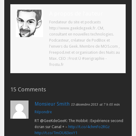
A propos de l'auteur
Fondateur du site et podcasts
http://www.geekdegeek.fr. CM,
consultant en nouvelles technologies.
Podcasteur, créateur de PodBox et
l'envers du Geek. Membre de MO5.com ,
Freepod.net et organisation des Nuits au
Max. CEO : Frost Ü #serigraphie -
frostu.fr
15 Comments
Monsieur Smith
13 décembre 2013
at 7 h 05 min
Répondre
RT @GeeKdeGeeK: The Hobbit : Expérience second
écran sur Canal + –
http://t.co/4chmFo2RGz
http://t.co/TmOU63exY1