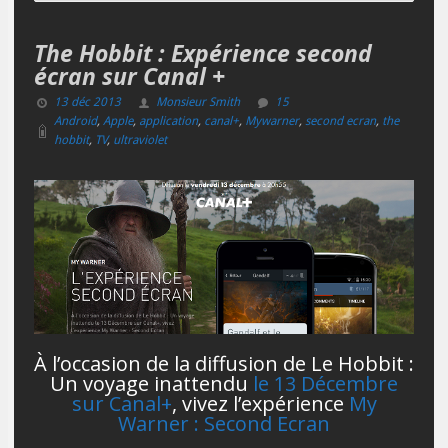
The Hobbit : Expérience second
écran sur Canal +
13 déc 2013
Monsieur Smith
15
Android
,
Apple
,
application
,
canal+
,
Mywarner
,
second ecran
,
the
hobbit
,
TV
,
ultraviolet
À l’occasion de la diffusion de Le Hobbit :
Un voyage inattendu
le 13 Décembre
sur Canal+
, vivez l’expérience
My
Warner : Second Ecran