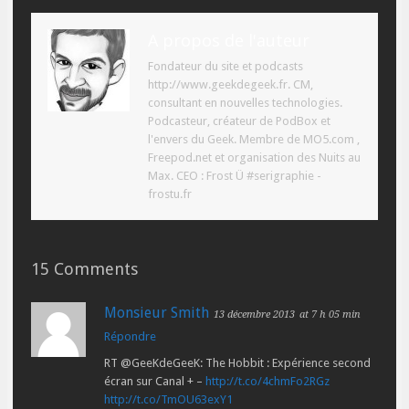
A propos de l'auteur
Fondateur du site et podcasts
http://www.geekdegeek.fr. CM,
consultant en nouvelles technologies.
Podcasteur, créateur de PodBox et
l'envers du Geek. Membre de MO5.com ,
Freepod.net et organisation des Nuits au
Max. CEO : Frost Ü #serigraphie -
frostu.fr
15 Comments
Monsieur Smith
13 décembre 2013
at 7 h 05 min
Répondre
RT @GeeKdeGeeK: The Hobbit : Expérience second
écran sur Canal + –
http://t.co/4chmFo2RGz
http://t.co/TmOU63exY1