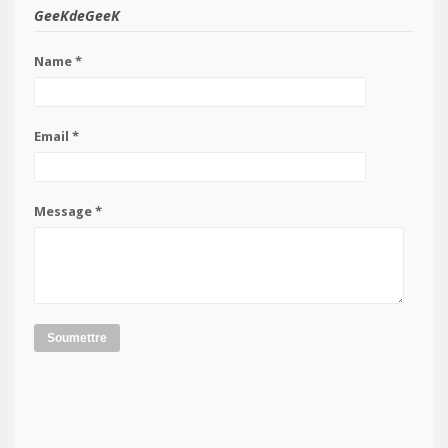
GeeKdeGeeK
Name *
Email *
Message *
Soumettre