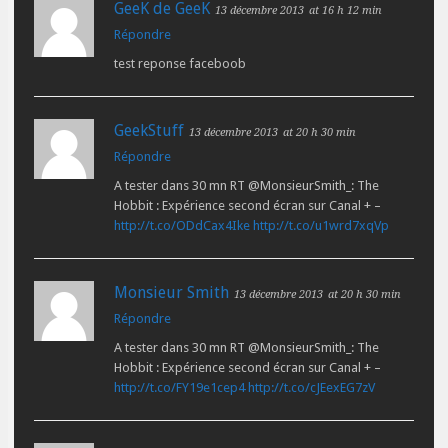
GeeK de GeeK
13 décembre 2013
at 16 h 12 min
Répondre
test reponse faceboob
GeekStuff
13 décembre 2013
at 20 h 30 min
Répondre
A tester dans 30 mn RT @MonsieurSmith_: The
Hobbit : Expérience second écran sur Canal + –
http://t.co/ODdCax4Ike
http://t.co/u1wrd7xqVp
Monsieur Smith
13 décembre 2013
at 20 h 30 min
Répondre
A tester dans 30 mn RT @MonsieurSmith_: The
Hobbit : Expérience second écran sur Canal + –
http://t.co/FY19e1cep4
http://t.co/cJEexEG7zV