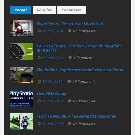
Recent
Popular
Comments
Super‑héros : l’overdose - Libération
05 mai 2014
No Responses.
FAI en Folie #01 : SFR "Pas besoin de 100 Mbits
monsieur !"
04 mar 2014
1 Comment
The Hobbit : Expérience second écran sur Canal
+
13 déc 2013
15 Comments
Live #PS4 #sony
15 nov 2013
No Responses.
[ DOC ] GAME OVER : Le règne des jeux vidéo
11 nov 2013
No Responses.