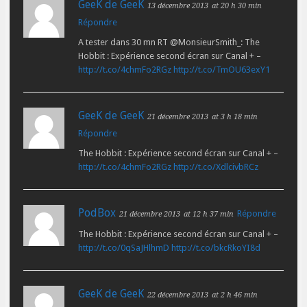
GeeK de GeeK
13 décembre 2013
at 20 h 30 min
Répondre
A tester dans 30 mn RT @MonsieurSmith_: The
Hobbit : Expérience second écran sur Canal + –
http://t.co/4chmFo2RGz
http://t.co/TmOU63exY1
GeeK de GeeK
21 décembre 2013
at 3 h 18 min
Répondre
The Hobbit : Expérience second écran sur Canal + –
http://t.co/4chmFo2RGz
http://t.co/XdlcivbRCz
PodBox
Répondre
21 décembre 2013
at 12 h 37 min
The Hobbit : Expérience second écran sur Canal + –
http://t.co/0qSaJHlhmD
http://t.co/bkcRkoYI8d
GeeK de GeeK
22 décembre 2013
at 2 h 46 min