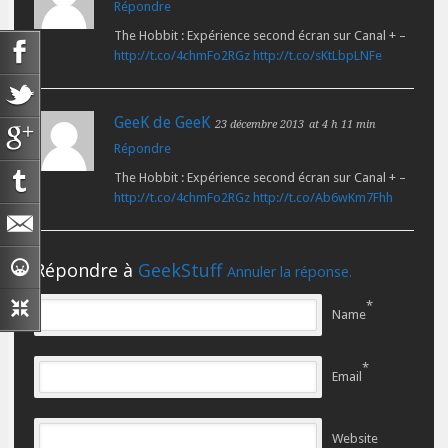
Répondre
The Hobbit : Expérience second écran sur Canal + –
http://t.co/4chmFo2RGz
http://t.co/sKtLbpLNFe
GeeK de GeeK
23 décembre 2013
at 4 h 11 min
Répondre
The Hobbit : Expérience second écran sur Canal + –
http://t.co/4chmFo2RGz
http://t.co/Ab6wKm7Fhh
Répondre à
GeekStuff
Annuler la réponse.
*
Name
*
Email
Website