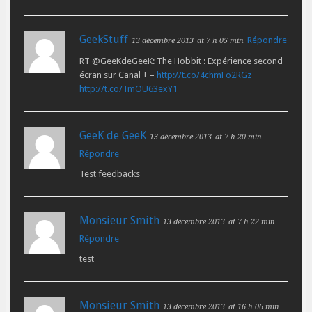
GeekStuff
Répondre
13 décembre 2013
at 7 h 05 min
RT @GeeKdeGeeK: The Hobbit : Expérience second
écran sur Canal + –
http://t.co/4chmFo2RGz
http://t.co/TmOU63exY1
GeeK de GeeK
13 décembre 2013
at 7 h 20 min
Répondre
Test feedbacks
Monsieur Smith
13 décembre 2013
at 7 h 22 min
Répondre
test
Monsieur Smith
13 décembre 2013
at 16 h 06 min