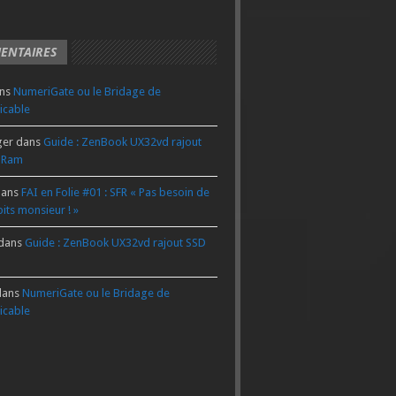
ENTAIRES
ns
NumeriGate ou le Bridage de
icable
ger
dans
Guide : ZenBook UX32vd rajout
 Ram
ans
FAI en Folie #01 : SFR « Pas besoin de
its monsieur ! »
dans
Guide : ZenBook UX32vd rajout SSD
ans
NumeriGate ou le Bridage de
icable