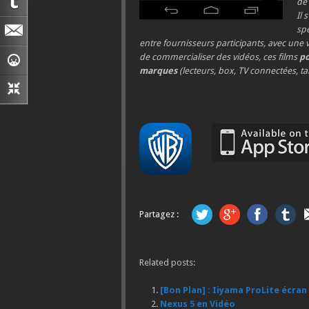
de 
Il 
spé
entre fournisseurs participants, avec une v
de commercialiser des vidéos, ces films
po
marques
(lecteurs, box, TV connectées, ta
Partagez :
Related posts:
[Bon Plan] : Iiyama ProLite écran
Nexus 5 en Vidéo