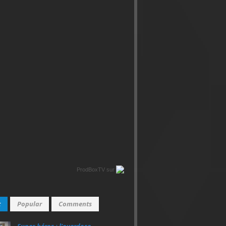
ProdBoxTV
sur
t
Popular
Comments