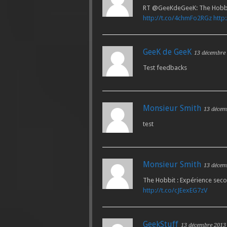
RT @GeeKdeGeeK: The Hobbit 
http://t.co/4chmFo2RGz
http
GeeK de GeeK
13 décembre
Test feedbacks
Monsieur Smith
13 décem
test
Monsieur Smith
13 décem
The Hobbit : Expérience seco
http://t.co/cJEexEG7zV
GeekStuff
13 décembre 2013