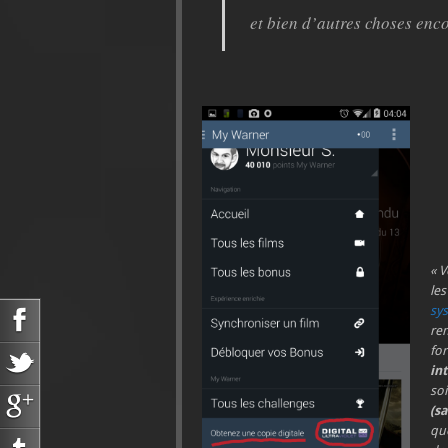
et bien d’autres choses en
« 
les
sys
re
fo
in
soi
(s
que