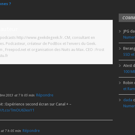
ones ?
COMM
'auteur
JPG
da
Numer
t podcasts http://www.geekdegeek.fr. CM, consultant en
es. Podcasteur, créateur de PodBox et l'envers du Geek.
Beran
 Freepod.net et organisation des Nuits au Max. CEO : Frost
SSD et
tu.fr
Atest
d
100 Mb
Robin
et Ram
Répondre
bre 2013
at 7 h 05 min
dada
d
: Expérience second écran sur Canal + –
Numer
://t.co/TmOU63exY1
Répondre
at 7 h 05 min