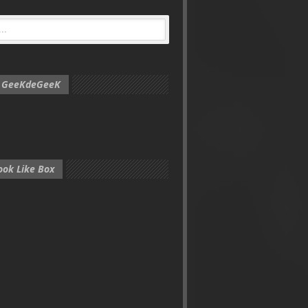
e GeeKdeGeeK
ook Like Box