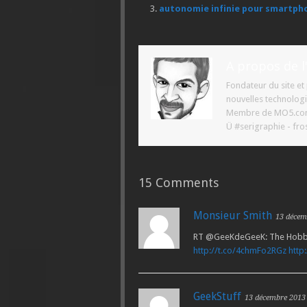
autonomie infinie pour smartph
A propos de l
Fondateur du site e
nouvelles technologi
Membre de MO5.com ,
Ü #serigraphie - fros
15 Comments
Monsieur Smith
13 décem
RT @GeeKdeGeeK: The Hobbit 
http://t.co/4chmFo2RGz
http
GeekStuff
13 décembre 2013