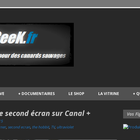
IVE
+
DOCUMENTAIRES
LE SHOP
LA VITRINE
+
Q
e second écran sur Canal +
Vos Fi
15
ner
,
second ecran
,
the hobbit
,
TV
,
ultraviolet