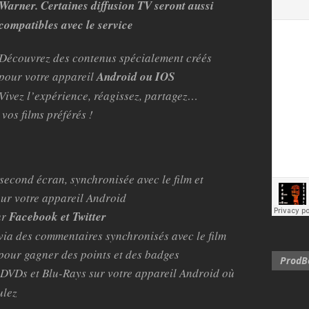
Warner. Certaines diffusion TV seront aussi
compatibles avec le service
Découvrez des contenus spécialement créés
pour votre appareil
Android ou IOS
Vivez l’expérience, réagissez, partagez…
vos films préférés !
second écran, synchronisée avec le film et
ur votre appareil Android
ur
Facebook et Twitter
 via des commentaires synchronisés avec le film
 pour gagner des points et des badges
ProdBo
DVDs et Blu-Rays sur votre appareil Android où
ulez