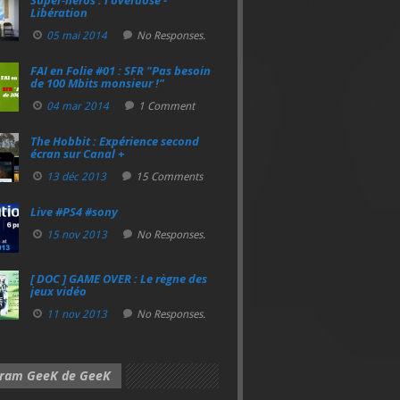
Super‑héros : l’overdose -
Libération
05 mai 2014
No Responses.
FAI en Folie #01 : SFR "Pas besoin
de 100 Mbits monsieur !"
04 mar 2014
1 Comment
The Hobbit : Expérience second
écran sur Canal +
13 déc 2013
15 Comments
Live #PS4 #sony
15 nov 2013
No Responses.
[ DOC ] GAME OVER : Le règne des
jeux vidéo
11 nov 2013
No Responses.
gram GeeK de GeeK