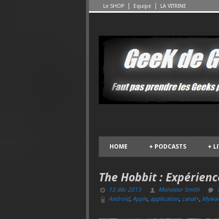
Le SHOP
Equipe
LA VITRINE
HOME
+
PODCASTS
+
L
The Hobbit : Expérienc
13 déc 2013
Monsieur Smith
Android
,
Apple
,
application
,
canal+
,
Mywar